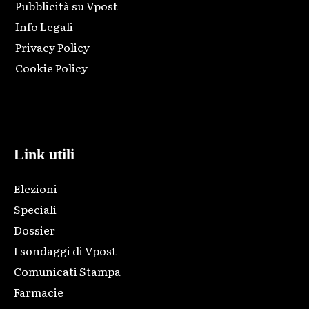
Pubblicità su Vpost
Info Legali
Privacy Policy
Cookie Policy
Html code here! Replace this with any non empty raw html
code and that's it.
Link utili
Elezioni
Speciali
Dossier
I sondaggi di Vpost
Comunicati Stampa
Farmacie