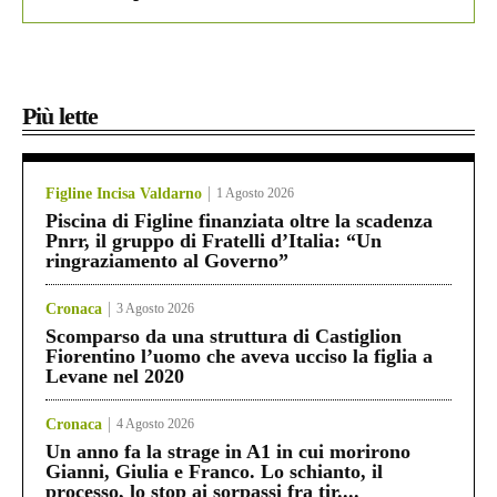
Più lette
Figline Incisa Valdarno
1 Agosto 2026
Piscina di Figline finanziata oltre la scadenza
Pnrr, il gruppo di Fratelli d’Italia: “Un
ringraziamento al Governo”
Cronaca
3 Agosto 2026
Scomparso da una struttura di Castiglion
Fiorentino l’uomo che aveva ucciso la figlia a
Levane nel 2020
Cronaca
4 Agosto 2026
Un anno fa la strage in A1 in cui morirono
Gianni, Giulia e Franco. Lo schianto, il
processo, lo stop ai sorpassi fra tir....