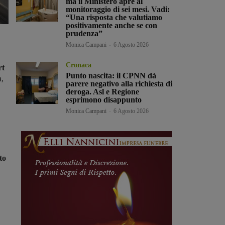
ma il Ministero apre al
monitoraggio di sei mesi. Vadi:
“Una risposta che valutiamo
positivamente anche se con
prudenza”
Monica Campani
-
6 Agosto 2026
Cronaca
rt
Punto nascita: il CPNN dà
a,
parere negativo alla richiesta di
deroga. Asl e Regione
esprimono disappunto
Monica Campani
-
6 Agosto 2026
to