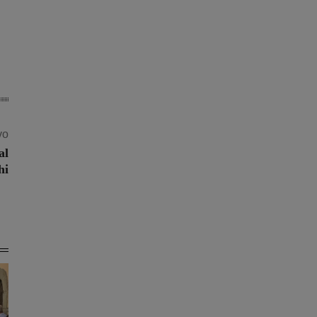
vo
al
hi