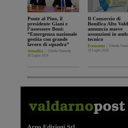
Ponte al Pino, il
Il Consorzio di
presidente Giani e
Bonifica Alto Val
l’assessore Boni:
annuncia nuove
“Emergenza nazionale
assunzioni in amb
gestita con grande
tecnico
lavoro di squadra”
Economia
Glenda Ventu
28 Luglio 2026
Attualità
Glenda Venturini
-
30 Luglio 2026
Arno Edizioni Srl