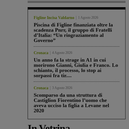
Figline Incisa Valdarno
1 Agosto 2026
Piscina di Figline finanziata oltre la
scadenza Pnrr, il gruppo di Fratelli
d’Italia: “Un ringraziamento al
Governo”
Cronaca
4 Agosto 2026
Un anno fa la strage in A1 in cui
morirono Gianni, Giulia e Franco. Lo
schianto, il processo, lo stop ai
sorpassi fra tir....
Cronaca
3 Agosto 2026
Scomparso da una struttura di
Castiglion Fiorentino l’uomo che
aveva ucciso la figlia a Levane nel
2020
In Vetrina