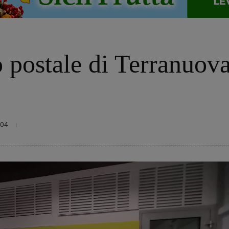
o postale di Terranuov
304