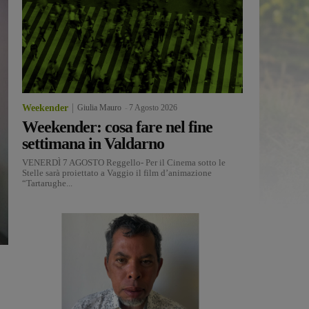
Weekender
Giulia Mauro
-
7 Agosto 2026
Weekender: cosa fare nel fine
settimana in Valdarno
VENERDÌ 7 AGOSTO Reggello- Per il Cinema sotto le
Stelle sarà proiettato a Vaggio il film d’animazione
“Tartarughe...