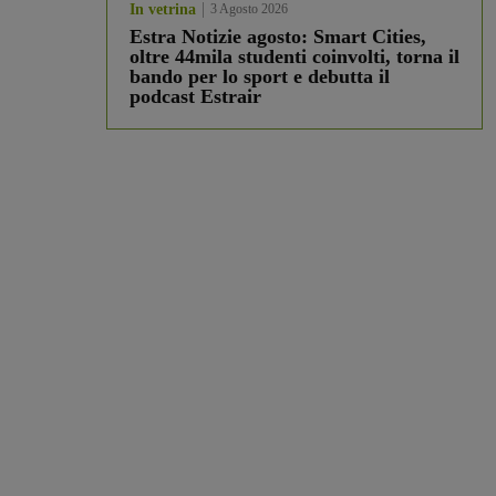
In vetrina
3 Agosto 2026
Estra Notizie agosto: Smart Cities,
oltre 44mila studenti coinvolti, torna il
bando per lo sport e debutta il
podcast Estrair