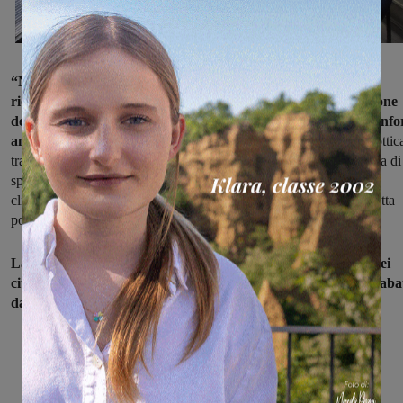
“Nell’ambito degli interventi, si è proceduto a una completa
riorganizzazione degli spazi finalizzata a ottimizzare la fruizione
dell’ufficio con particolare attenzione al miglioramento del confo
ambientale e alla facilitazione dell’accesso ai servizi
. In quest’ottic
tra le altre opere, si inseriscono la nuova configurazione della linea di
sportelleria, con altezze ribassate per agevolare tutti i segmenti di
clientela e postazione di lavoro ergonomica per favorire una corretta
postura”.
La sede di piano di Terranuova Bracciolini è a disposizione dei
cittadini dal lunedì al venerdì dalle ore 8,20 alle ore 13,35, il saba
dalle ore 8,20 alle ore 12,35
.