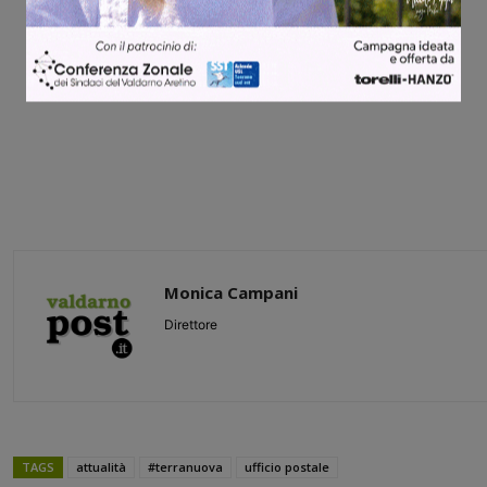
Monica Campani
Direttore
TAGS
attualità
#terranuova
ufficio postale