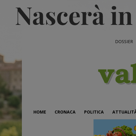
DOSSIER
HOME
CRONACA
POLITICA
ATTUALIT