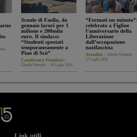
Scuole di Faella, da
“Fermati un minuto”
darno
gennaio lavori per 1
celebrato a Figline
milione e 200mila
l’anniversario della
ito
euro. Il sindaco:
Liberazione
“Studenti spostati
dall’occupazione
temporaneamente a
nazifascista
rini
-
Pian di Scò”
Attualità
Glenda Venturini
-
27 Luglio 2026
Castelfranco Piandiscò
Glenda Venturini
-
28 Luglio 2026
Link utili