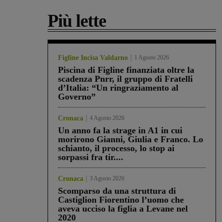
Più lette
Figline Incisa Valdarno
1 Agosto 2026
Piscina di Figline finanziata oltre la
scadenza Pnrr, il gruppo di Fratelli
d’Italia: “Un ringraziamento al
Governo”
Cronaca
4 Agosto 2026
Un anno fa la strage in A1 in cui
morirono Gianni, Giulia e Franco. Lo
schianto, il processo, lo stop ai
sorpassi fra tir....
Cronaca
3 Agosto 2026
Scomparso da una struttura di
Castiglion Fiorentino l’uomo che
aveva ucciso la figlia a Levane nel
2020