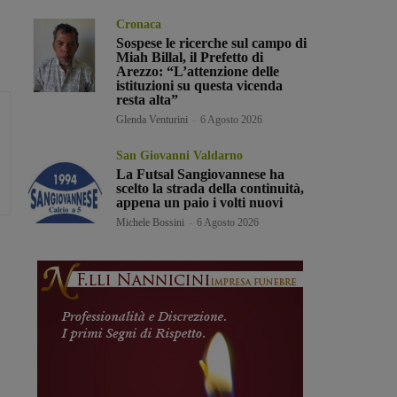
Cronaca
Sospese le ricerche sul campo di
Miah Billal, il Prefetto di
Arezzo: “L’attenzione delle
istituzioni su questa vicenda
resta alta”
Glenda Venturini
-
6 Agosto 2026
San Giovanni Valdarno
La Futsal Sangiovannese ha
scelto la strada della continuità,
appena un paio i volti nuovi
Michele Bossini
-
6 Agosto 2026