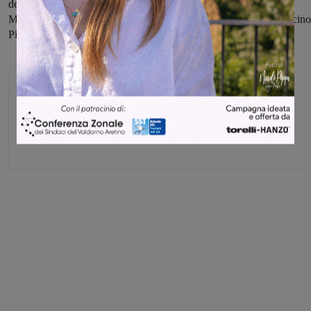
del nastro della nuova sede della Pro Loco e della Associazione
Musicale Comunalepresso, realizzata nei locali dell’ex Asilo “Piccino
Picciò”.
Glenda Venturini
Capo redattore
Share