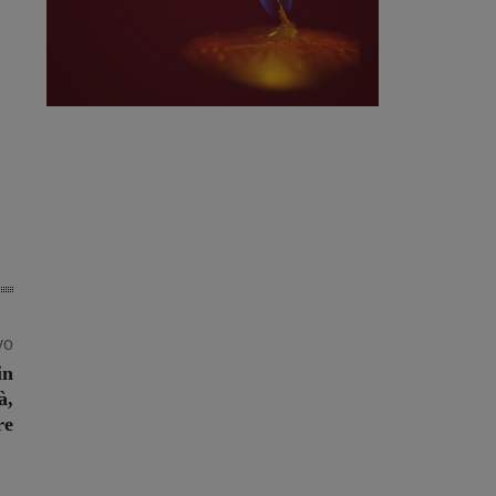
vo
in
à,
re