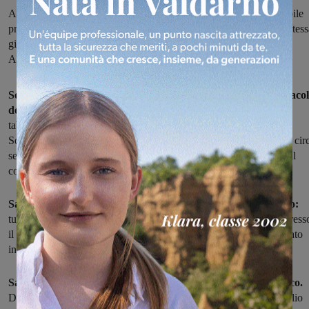
A Castelfranco terminati i lavori di restauro del tabernacolo, databile
prima del XVI secolo. Sabato mattina il taglio del nastro: e nella stess
giornata, aprirà nell’ex asilo la nuova sede della Proloco e della
Associazione Musicale Comunale
Sono conclusi, a Castelfranco, i lavori di restauro del Tabernaco
del Crocifisso
, una edicola votiva risalente a prima del '500. Il
tabernacolo si trova sulla strada che conduce all'antica Abbazia di
Soffena, e necessitava di un intervento di consolidamento iniziato cir
sei mesi fa, per una spesa complessiva di 30mila euro, stanziati dal
comune.
Sabato 10 novembre, a partire dalle ore 10, il taglio del nastro:
tutta la popolazione è invitata a partecipare. Il ritrovo è previsto press
il giardino dell’antico Tabernacolo, oggi completamente ristrutturato
insieme ai suoi affreschi.
Sarà una mattinata dedicata alle inaugurazioni, a Castelfranco.
Dopo quello del Tabernacolo, infatti, è in programma anche il taglio