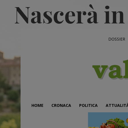
DOSSIER
HOME
CRONACA
POLITICA
ATTUALIT