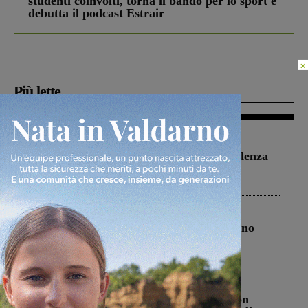
studenti coinvolti, torna il bando per lo sport e
debutta il podcast Estrair
×
Più lette
Figline Incisa Valdarno
1 Agosto 2026
Piscina di Figline finanziata oltre la scadenza
Pnrr, il gruppo di Fratelli d’Italia: “Un
ringraziamento al Governo”
Cronaca
4 Agosto 2026
Un anno fa la strage in A1 in cui morirono
Gianni, Giulia e Franco. Lo schianto, il
processo, lo stop ai sorpassi fra tir....
Cronaca
3 Agosto 2026
Scomparso da una struttura di Castiglion