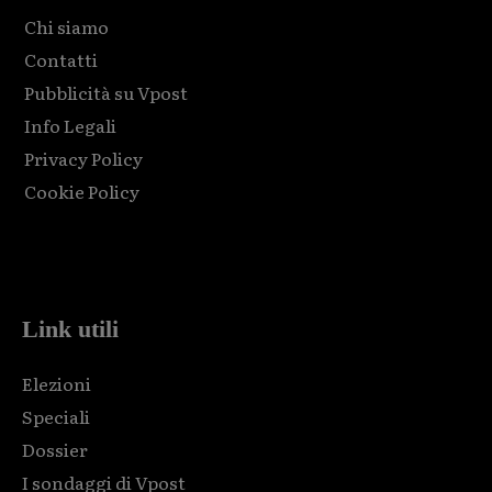
Chi siamo
Contatti
Pubblicità su Vpost
Info Legali
Privacy Policy
Cookie Policy
Html code here! Replace this with any non empty raw html
code and that's it.
Link utili
Elezioni
Speciali
Dossier
I sondaggi di Vpost