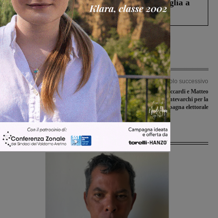
Fiorentino l’uomo che aveva ucciso la figlia a
Levane nel 2020
Articolo precedente
Articolo successivo
Covid-19, il Valdarno fiorentino
Regionali: Susanna Ceccardi e Matteo
ferma le giostre per il Perdono
Salvini a Montevarchi per la
campagna elettorale
Ultime Notizie