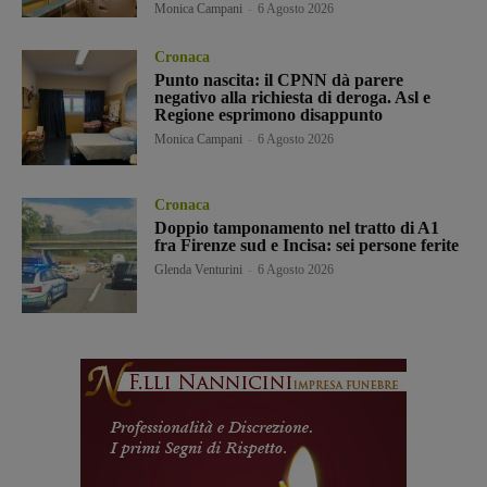
Monica Campani
-
6 Agosto 2026
Cronaca
Punto nascita: il CPNN dà parere
negativo alla richiesta di deroga. Asl e
Regione esprimono disappunto
Monica Campani
-
6 Agosto 2026
Cronaca
Doppio tamponamento nel tratto di A1
fra Firenze sud e Incisa: sei persone ferite
Glenda Venturini
-
6 Agosto 2026