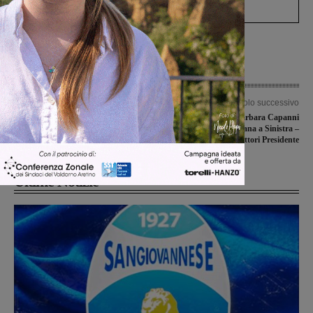
Levane nel 2020
Articolo precedente
Articolo successivo
Allerta meteo, codice giallo per
Elezioni regionali, Barbara Capanni
temporali e rischio idrogeologico
candidata per Toscana a Sinistra –
Fattori Presidente
Ultime Notizie