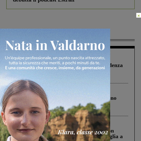
×
Più lette
Figline Incisa Valdarno
1 Agosto 2026
Piscina di Figline finanziata oltre la scadenza
Pnrr, il gruppo di Fratelli d’Italia: “Un
ringraziamento al Governo”
Cronaca
4 Agosto 2026
Un anno fa la strage in A1 in cui morirono
Gianni, Giulia e Franco. Lo schianto, il
processo, lo stop ai sorpassi fra tir....
Cronaca
3 Agosto 2026
Scomparso da una struttura di Castiglion
Fiorentino l’uomo che aveva ucciso la figlia a