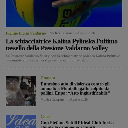
Figline Incisa Valdarno
Michele Bossini
-
5 Agosto 2026
La schiacciatrice Kalina Pylinska l’ultimo
tassello della Passione Valdarno Volley
La Passione Valdarno Volley con la schiacciatrice polacca Kalina Pylinska
ha completato la rosa per il prossimo campionato di...
Cronaca
Ennesimo atto di violenza contro gli
animali: a Montalto gatto colpito da
pallini. Enpa: “Atto ingiustificabile”
Monica Campani
-
5 Agosto 2026
Calcio
Con Stefano Sottili l’Ideal Club Incisa
chiude la campagna acquisti