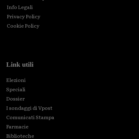
Info Legali
Privacy Policy
Cookie Policy
Html code here! Replace this with any non empty raw html
code and that's it.
Link utili
Elezioni
Speciali
Dossier
I sondaggi di Vpost
Comunicati Stampa
Farmacie
Biblioteche