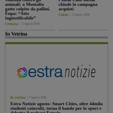
animali: a Montalto
chiude la campagna
gatto colpito da pallini.
acquisti
Enpa: “Atto
Calcio
5 Agosto 2026
ingiustificabile”
Cronaca
5 Agosto 2026
In Vetrina
In vetrina
3 Agosto 2026
Estra Notizie agosto: Smart Cities, oltre 44mila
studenti coinvolti, torna il bando per lo sport e
debutta il podcast Estrair