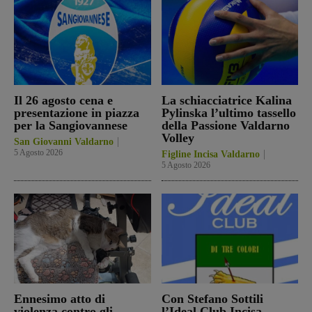
Il 26 agosto cena e
La schiacciatrice Kalina
presentazione in piazza
Pylinska l’ultimo tassello
per la Sangiovannese
della Passione Valdarno
Volley
San Giovanni Valdarno
5 Agosto 2026
Figline Incisa Valdarno
5 Agosto 2026
Ennesimo atto di
Con Stefano Sottili
violenza contro gli
l’Ideal Club Incisa