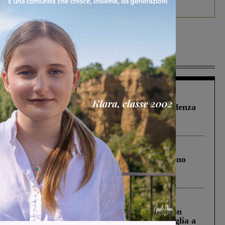
debutta il podcast Estrair
Più lette
Figline Incisa Valdarno
1 Agosto 2026
Piscina di Figline finanziata oltre la scadenza
Pnrr, il gruppo di Fratelli d’Italia: “Un
ringraziamento al Governo”
Cronaca
4 Agosto 2026
Un anno fa la strage in A1 in cui morirono
Gianni, Giulia e Franco. Lo schianto, il
processo, lo stop ai sorpassi fra tir....
Cronaca
3 Agosto 2026
Scomparso da una struttura di Castiglion
Fiorentino l’uomo che aveva ucciso la figlia a