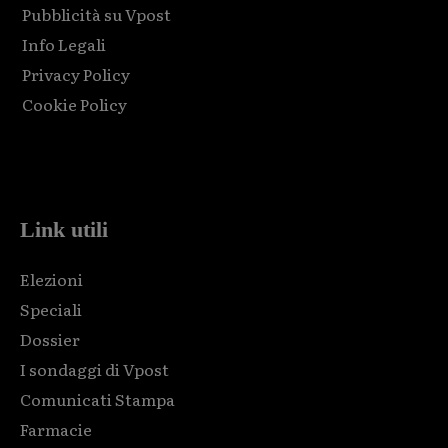
Pubblicità su Vpost
Info Legali
Privacy Policy
Cookie Policy
Html code here! Replace this with any non empty raw html
code and that's it.
Link utili
Elezioni
Speciali
Dossier
I sondaggi di Vpost
Comunicati Stampa
Farmacie