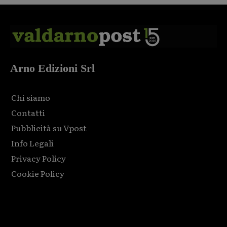
Arno Edizioni Srl
Chi siamo
Contatti
Pubblicità su Vpost
Info Legali
Privacy Policy
Cookie Policy
Html code here! Replace this with any non empty raw html
code and that's it.