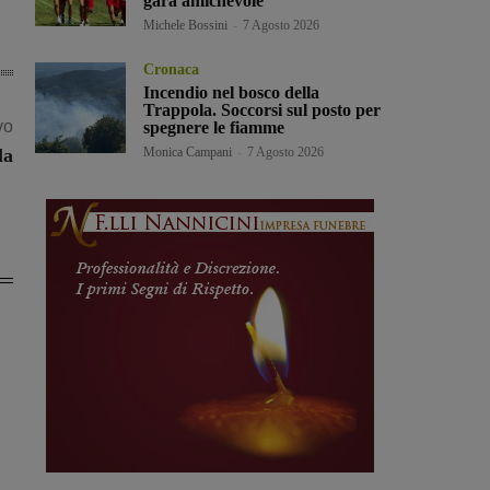
gara amichevole
Michele Bossini
-
7 Agosto 2026
Cronaca
Incendio nel bosco della
Trappola. Soccorsi sul posto per
vo
spegnere le fiamme
Monica Campani
-
7 Agosto 2026
la