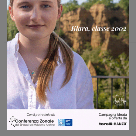
Monica Campani
Direttore
Share