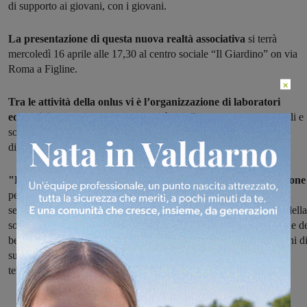
di supporto ai giovani, con i giovani.
La presentazione di questa nuova realtà associativa
si terrà
mercoledì 16 aprile alle 17,30 al centro sociale “Il Giardino” on via
Roma a Figline.
×
Tra le attività della onlus vi è l’organizzazione di laboratori
educativi
per lo sviluppo delle abilità e delle competenze personali e
sociali per riconoscere e prevenire il disagio giovanile e quindi la
dispersione scolastica.
"L’associazione si impegna in progetti di istruzione e formazione
per fronteggiare la disoccupazione giovanile, in progetti di
sensibilizzazione per diffondere la cultura della giustizia sociale, della
solidarietà, dello sviluppo sostenibile e della tutela e valorizzazione d
beni ambientali e culturali. Infine Ab Project Young propone azioni d
supporto a star-up che capitalizzino le competenze e le vocazioni
territoriali per costruire prodotti e servizi a valenza universale".