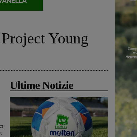
b Project Young
Ultime Notizie
ct
re