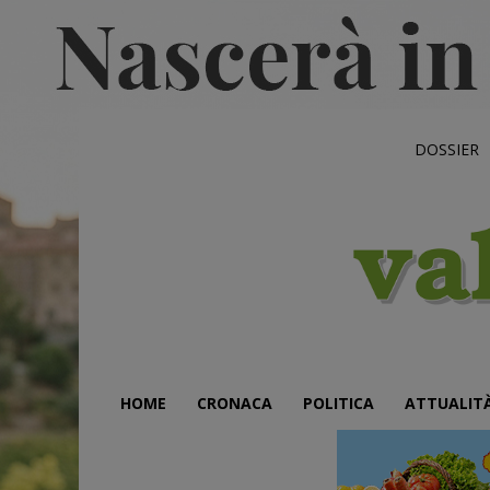
DOSSIER
HOME
CRONACA
POLITICA
ATTUALIT