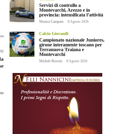
Servizi di controllo a
Montevarchi, Arezzo e in
provincia: intensificata l’attività
Monica Campani
-
8 Agosto 2026
Calcio Giovanili
Campionato nazionale Juniores,
girone interamente toscano per
Terranuova Traiana e
vo
Montevarchi
la
Michele Bossini
-
8 Agosto 2026
se