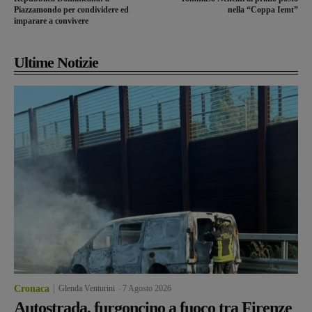
Piazzamondo per condividere ed
nella “Coppa Iemt”
imparare a convivere
Ultime Notizie
Cronaca
Glenda Venturini
-
7 Agosto 2026
Autostrada, furgoncino a fuoco tra Firenze