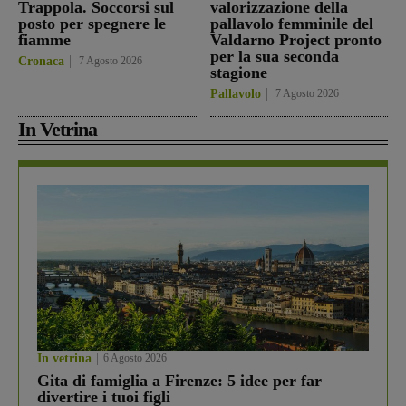
Trappola. Soccorsi sul
valorizzazione della
posto per spegnere le
pallavolo femminile del
fiamme
Valdarno Project pronto
per la sua seconda
Cronaca
7 Agosto 2026
stagione
Pallavolo
7 Agosto 2026
In Vetrina
In vetrina
6 Agosto 2026
Gita di famiglia a Firenze: 5 idee per far
divertire i tuoi figli