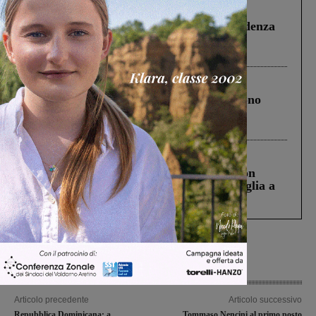
Figline Incisa Valdarno
1 Agosto 2026
Piscina di Figline finanziata oltre la scadenza
Pnrr, il gruppo di Fratelli d’Italia: “Un
ringraziamento al Governo”
Cronaca
4 Agosto 2026
Un anno fa la strage in A1 in cui morirono
Gianni, Giulia e Franco. Lo schianto, il
processo, lo stop ai sorpassi fra tir....
Cronaca
3 Agosto 2026
Scomparso da una struttura di Castiglion
Fiorentino l’uomo che aveva ucciso la figlia a
Levane nel 2020
Articolo precedente
Articolo successivo
Repubblica Dominicana: a
Tommaso Nencini al primo posto