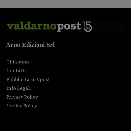
Arno Edizioni Srl
Chi siamo
Contatti
Pubblicità su Vpost
Info Legali
Privacy Policy
Cookie Policy
Html code here! Replace this with any non empty raw html
code and that's it.