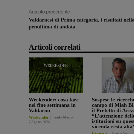
Articolo precedente
Valdarnesi di Prima categoria, i risultati nell
penultima di andata
Articoli correlati
Weekender: cosa fare
Sospese le ricerch
nel fine settimana in
campo di Miah Bil
Valdarno
il Prefetto di Arez
“L’attenzione dell
Weekender
Giulia Mauro
-
istituzioni su ques
7 Agosto 2026
vicenda resta alta
Cronaca
Glenda Venturi