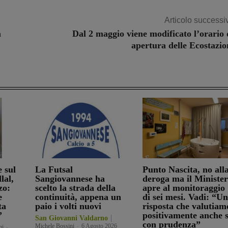
Articolo successi
a
Dal 2 maggio viene modificato l’orario 
apertura delle Ecostazio
e sul
La Futsal
Punto Nascita, no all
lal,
Sangiovannese ha
deroga ma il Ministe
zo:
scelto la strada della
apre al monitoraggio
e
continuità, appena un
di sei mesi. Vadi: “U
ta
paio i volti nuovi
risposta che valutiam
”
positivamente anche 
San Giovanni Valdarno
con prudenza”
Michele Bossini
-
6 Agosto 2026
ni
-