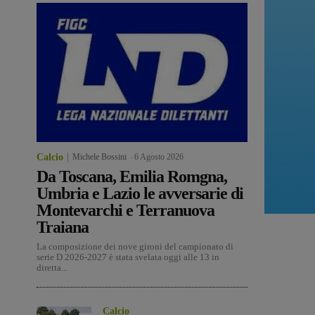
Calcio
Michele Bossini
-
6 Agosto 2026
Da Toscana, Emilia Romgna,
Umbria e Lazio le avversarie di
Montevarchi e Terranuova
Traiana
La composizione dei nove gironi del campionato di
serie D 2026-2027 è stata svelata oggi alle 13 in
diretta...
Calcio