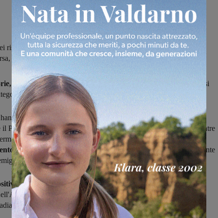
 risultati conseguti dalle squadre del territorio nelle partite di
sa, penultimo turno di campionato
rie, un pareggio e tre sconfitte
i risultati conseguiti delle valdarnesi
tegoria nella
penultima giornata di campionato.
L
hanno conquistato tre punti sia la Fulgor Castelfranco, 3-0 sul
he il Pergine, 1-6 in casa della già retrocessa Orange Don Bosco, mentre
fermato sull'1-1 la capolista Viciomaggio.
Nello stesso
ento
hanno perso Cavriglia e Atletico Figline, superate rispettivamente
mignaio e 2-0 dal Pieve al Toppo.
itiva nel girone M,
con la Resco Reggello che ha battuto 2-0 la
ell'Arno, mentre la Tro.Ce.Do. ha superato 0-3 il Firenzuola.
Nel
Badia Agnano si è arreso 2-1 alla capolista Montagnano.