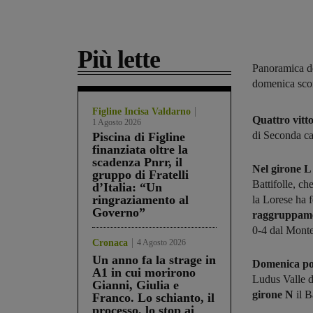
Più lette
Panoramica dei
domenica scor
Figline Incisa Valdarno
Quattro vitto
1 Agosto 2026
di Seconda ca
Piscina di Figline
finanziata oltre la
scadenza Pnrr, il
Nel girone 
gruppo di Fratelli
Battifolle, c
d’Italia: “Un
ringraziamento al
la Lorese ha 
Governo”
raggruppam
0-4 dal Monte
Cronaca
4 Agosto 2026
Un anno fa la strage in
Domenica pos
A1 in cui morirono
Ludus Valle d
Gianni, Giulia e
girone N
il 
Franco. Lo schianto, il
processo, lo stop ai