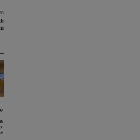
vo
di
ni
a
ro
na
o
se