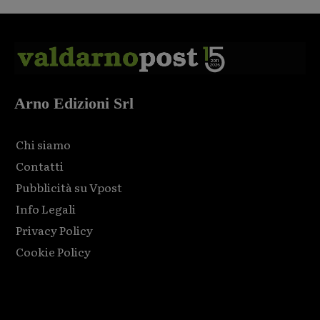
Arno Edizioni Srl
Chi siamo
Contatti
Pubblicità su Vpost
Info Legali
Privacy Policy
Cookie Policy
Html code here! Replace this with any non empty raw html
code and that's it.