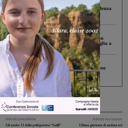
Figline Incisa Valdarno
1 Agosto 2026
Piscina di Figline finanziata oltre la scadenza
Pnrr, il gruppo di Fratelli d’Italia: “Un
ringraziamento al Governo”
Cronaca
3 Agosto 2026
Scomparso da una struttura di Castiglion
Fiorentino l’uomo che aveva ucciso la figlia a
Levane nel 2020
Cronaca
4 Agosto 2026
Un anno fa la strage in A1 in cui morirono
Gianni, Giulia e Franco. Lo schianto, il
processo, lo stop ai sorpassi fra tir....
Articolo precedente
Articolo successivo
Gli under 13 della polisportiva “Galli”
Ultima giornata di andata nei