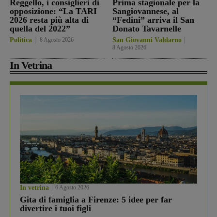
Reggello, i consiglieri di
Prima stagionale per la
opposizione: “La TARI
Sangiovannese, al
2026 resta più alta di
“Fedini” arriva il San
quella del 2022”
Donato Tavarnelle
Politica
8 Agosto 2026
San Giovanni Valdarno
8 Agosto 2026
In Vetrina
In vetrina
6 Agosto 2026
Gita di famiglia a Firenze: 5 idee per far
divertire i tuoi figli