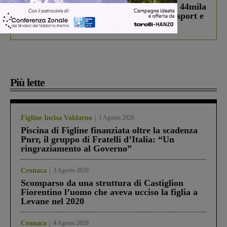
Estra Notizie agosto: Smart Cities, oltre 44mila
studenti coinvolti, torna il bando per lo sport e
debutta il podcast Estrair
Più lette
Figline Incisa Valdarno
1 Agosto 2026
Piscina di Figline finanziata oltre la scadenza
Pnrr, il gruppo di Fratelli d’Italia: “Un
ringraziamento al Governo”
Cronaca
3 Agosto 2026
Scomparso da una struttura di Castiglion
Fiorentino l’uomo che aveva ucciso la figlia a
Levane nel 2020
Cronaca
4 Agosto 2026