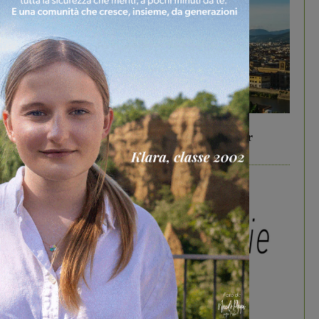
In vetrina
6 Agosto 2026
Gita di famiglia a Firenze: 5 idee per far
divertire i tuoi figli
In vetrina
3 Agosto 2026