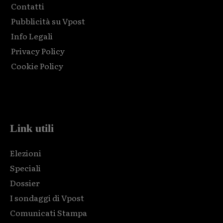
Contatti
Pubblicità su Vpost
Info Legali
Privacy Policy
Cookie Policy
Html code here! Replace this with any non empty raw html
code and that's it.
Link utili
Elezioni
Speciali
Dossier
I sondaggi di Vpost
Comunicati Stampa