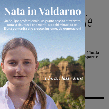
In vetrina
3 Agosto 2026
Estra Notizie agosto: Smart Cities, oltre 44mila
studenti coinvolti, torna il bando per lo sport e
debutta il podcast Estrair
Più lette
Figline Incisa Valdarno
1 Agosto 2026