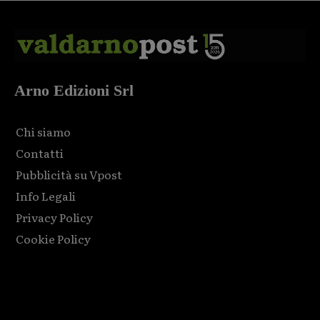
Arno Edizioni Srl
Chi siamo
Contatti
Pubblicità su Vpost
Info Legali
Privacy Policy
Cookie Policy
Html code here! Replace this with any non empty raw html
code and that's it.