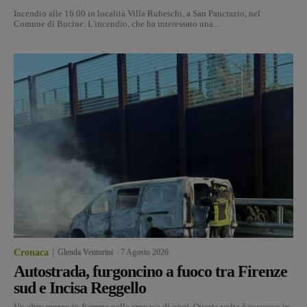
Incendio alle 16.00 in località Villa Rubeschi, a San Pancrazio, nel
Comune di Bucine. L'incendio, che ha interessato una...
Cronaca
Glenda Venturini
-
7 Agosto 2026
Autostrada, furgoncino a fuoco tra Firenze
sud e Incisa Reggello
Un altro mezzo in fiamme nella cronaca di oggi. Questa volta è successo in