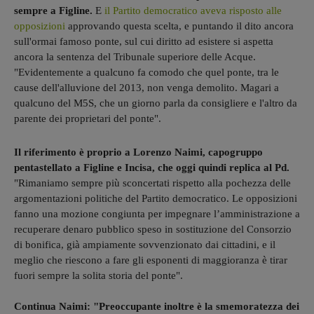
sempre a Figline.
E
il Partito democratico aveva risposto alle
opposizioni
approvando questa scelta, e puntando il dito ancora
sull'ormai famoso ponte, sul cui diritto ad esistere si aspetta
ancora la sentenza del Tribunale superiore delle Acque.
"Evidentemente a qualcuno fa comodo che quel ponte, tra le
cause dell'alluvione del 2013, non venga demolito. Magari a
qualcuno del M5S, che un giorno parla da consigliere e l'altro da
parente dei proprietari del ponte".
Il riferimento è proprio a Lorenzo Naimi, capogruppo
pentastellato a Figline e Incisa, che oggi quindi replica al Pd.
"Rimaniamo sempre più sconcertati rispetto alla pochezza delle
argomentazioni politiche del Partito democratico. Le opposizioni
fanno una mozione congiunta per impegnare l’amministrazione a
recuperare denaro pubblico speso in sostituzione del Consorzio
di bonifica, già ampiamente sovvenzionato dai cittadini, e il
meglio che riescono a fare gli esponenti di maggioranza è tirar
fuori sempre la solita storia del ponte".
Continua Naimi: "Preoccupante inoltre è la smemoratezza dei