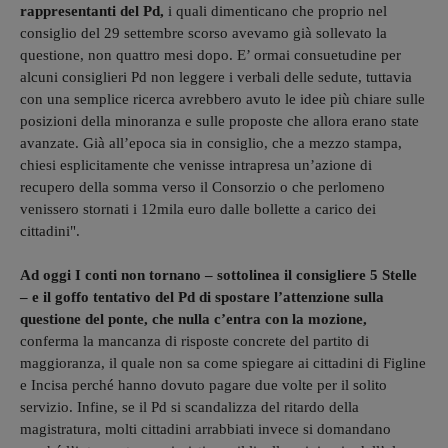
rappresentanti del Pd,
i quali dimenticano che proprio nel
consiglio del 29 settembre scorso avevamo già sollevato la
questione, non quattro mesi dopo. E’ ormai consuetudine per
alcuni consiglieri Pd non leggere i verbali delle sedute, tuttavia
con una semplice ricerca avrebbero avuto le idee più chiare sulle
posizioni della minoranza e sulle proposte che allora erano state
avanzate. Già all’epoca sia in consiglio, che a mezzo stampa,
chiesi esplicitamente che venisse intrapresa un’azione di
recupero della somma verso il Consorzio o che perlomeno
venissero stornati i 12mila euro dalle bollette a carico dei
cittadini".
Ad oggi I conti non tornano – sottolinea il consigliere 5 Stelle
– e il goffo tentativo del Pd di spostare l’attenzione sulla
questione del ponte, che nulla c’entra con la mozione,
conferma la mancanza di risposte concrete del partito di
maggioranza, il quale non sa come spiegare ai cittadini di Figline
e Incisa perché hanno dovuto pagare due volte per il solito
servizio. Infine, se il Pd si scandalizza del ritardo della
magistratura, molti cittadini arrabbiati invece si domandano