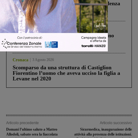
Piscina di Figline finanziata oltre la scadenza
Pnrr, il gruppo di Fratelli d’Italia: “Un
ringraziamento al Governo”
Cronaca
4 Agosto 2026
Un anno fa la strage in A1 in cui morirono
Gianni, Giulia e Franco. Lo schianto, il
processo, lo stop ai sorpassi fra tir....
Cronaca
3 Agosto 2026
Scomparso da una struttura di Castiglion
Fiorentino l’uomo che aveva ucciso la figlia a
Levane nel 2020
Articolo precedente
Articolo successivo
Domani l’ultimo saluto a Matteo
Sicurmedica, inaugurazione delle
Allodoli, sabato sera la fiaccolata
attività alla presenza delle istituzioni.