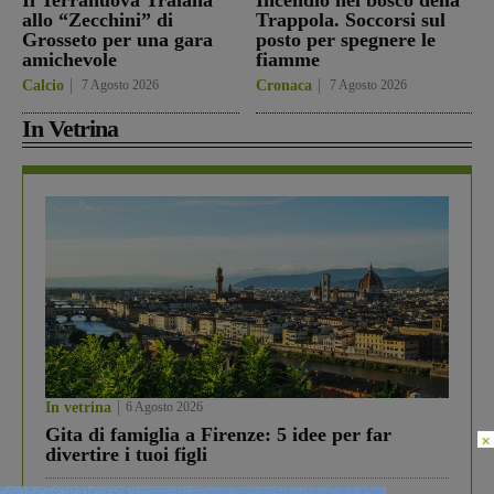
Il Terranuova Traiana
Incendio nel bosco della
allo “Zecchini” di
Trappola. Soccorsi sul
Grosseto per una gara
posto per spegnere le
amichevole
fiamme
Calcio
7 Agosto 2026
Cronaca
7 Agosto 2026
In Vetrina
In vetrina
6 Agosto 2026
Gita di famiglia a Firenze: 5 idee per far
×
divertire i tuoi figli