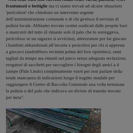
frantumati o bottiglie
ma ci siamo trovati ad alcune situazioni
'pericolose' che chiedono un intervento urgente
dell’amministrazione comunale e di chi gestisce il servizio di
pulizia locale. Abbiamo trovato cestini sradicati dalle proprie basi
o mancanti del tutto (è rimasto solo il palo che lo sorreggeva,
pericoloso se un ragazzo si avvicina), attrezzature per far giocare
i bambini abbandonati all’incuria e pericolosi per chi si appresta
a giocarci (andrebbero recintati prima del loro ripristino), rami
tagliati da tempo ma rimasti nel parco senza adeguata recinzione,
erogatori di sacchetti per raccogliere i bisogni degli amici a 4
zampe (Fido Lindo) completamente vuoti per non parlare della
totale mancanza di indicazioni lungo il tragitto stradale per
raggiungere il Centro di Raccolta Comunale una volta terminata
la pulizia o del palo che indicava un divieto di transito trovato
per terra".