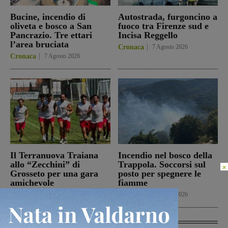
Bucine, incendio di
Autostrada, furgoncino a
oliveta e bosco a San
fuoco tra Firenze sud e
Pancrazio. Tre ettari
Incisa Reggello
l’area bruciata
Cronaca
7 Agosto 2026
Cronaca
7 Agosto 2026
Il Terranuova Traiana
Incendio nel bosco della
allo “Zecchini” di
Trappola. Soccorsi sul
×
Grosseto per una gara
posto per spegnere le
amichevole
fiamme
Calcio
7 Agosto 2026
Cronaca
7 Agosto 2026
In Vetrina