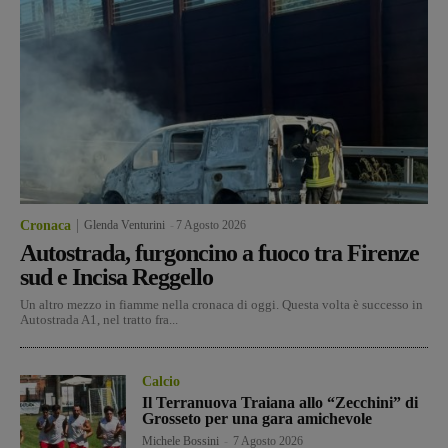
Cronaca
Glenda Venturini
-
7 Agosto 2026
Autostrada, furgoncino a fuoco tra Firenze
sud e Incisa Reggello
Un altro mezzo in fiamme nella cronaca di oggi. Questa volta è successo in
Autostrada A1, nel tratto fra...
Calcio
Il Terranuova Traiana allo “Zecchini” di
Grosseto per una gara amichevole
Michele Bossini
-
7 Agosto 2026