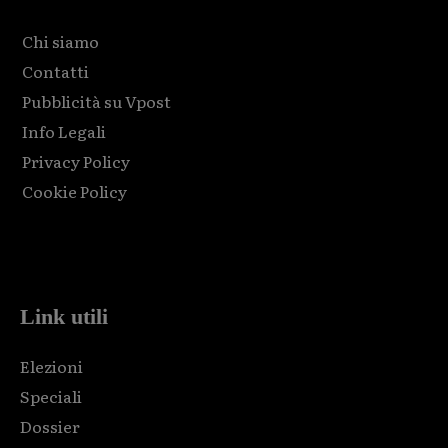
Chi siamo
Contatti
Pubblicità su Vpost
Info Legali
Privacy Policy
Cookie Policy
Html code here! Replace this with any non empty raw html
code and that's it.
Link utili
Elezioni
Speciali
Dossier