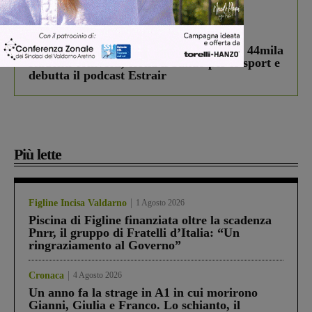
In vetrina
3 Agosto 2026
Estra Notizie agosto: Smart Cities, oltre 44mila
studenti coinvolti, torna il bando per lo sport e
debutta il podcast Estrair
Più lette
Figline Incisa Valdarno
1 Agosto 2026
Piscina di Figline finanziata oltre la scadenza
Pnrr, il gruppo di Fratelli d’Italia: “Un
ringraziamento al Governo”
Cronaca
4 Agosto 2026
Un anno fa la strage in A1 in cui morirono
Gianni, Giulia e Franco. Lo schianto, il