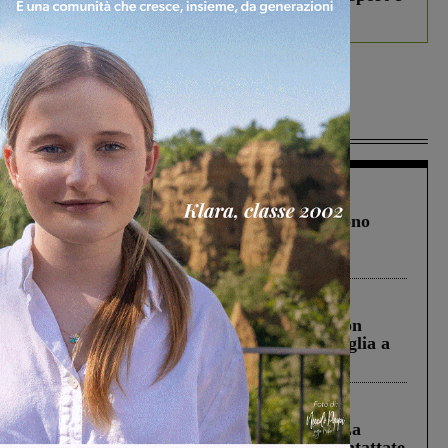
debutta il podcast Estrair
Più lette
Cronaca
4 Agosto 2026
Un anno fa la strage in A1 in cui morirono
Gianni, Giulia e Franco. Lo schianto, il
processo, lo stop ai sorpassi fra tir....
Cronaca
3 Agosto 2026
Scomparso da una struttura di Castiglion
Fiorentino l’uomo che aveva ucciso la figlia a
Levane nel 2020
Cronaca
5 Agosto 2026
Continuano le ricerche di Miah Billal. La
Prefettura: “In caso di avvistamento contattate