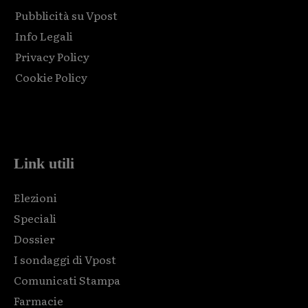
Pubblicità su Vpost
Info Legali
Privacy Policy
Cookie Policy
Html code here! Replace this with any non empty raw html
code and that's it.
Link utili
Elezioni
Speciali
Dossier
I sondaggi di Vpost
Comunicati Stampa
Farmacie