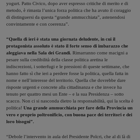
yogurt. Patto Civico, dopo aver espresso critiche di merito e di
metodo, è rimasta l’unica forza politica che ha avuto il coraggio
di distinguersi da questa “grande ammucchiata”, astenendosi
convintamente e con coerenza”.
“Quella di ieri è stata una giornata deludente, in cui il
protagonista assoluto è stato il forte senso di imbarazzo che
aleggiava nella Sala dei Grandi.
Rimarranno come macigni a
pesare sulla credibilità della classe politica aretina le
indiscrezioni, i sotterfugi e le pressioni di queste settimane, che
hanno fatto sì che ieri a perdere fosse la politica, quella fatta in
nome e nell’interesse del territorio. Quella che dovrebbe dare
risposte urgenti e concrete alla cittadinanza e che invece ha
tenuto per quattro mesi un Ente – e la sua Presidenza – sotto
scacco. Non ci si nasconda dietro la responsabilità, qui la scelta è
politica!
Una grande ammucchiata per fare della Provincia un
vero e proprio poltronificio, con buona pace dei territori e dei
loro bisogni”.
“Debole l’intervento in aula del Presidente Polcri, che al di là di