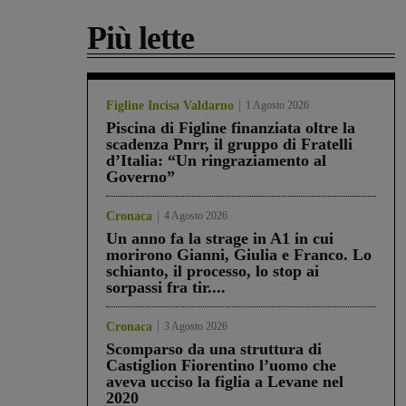
Più lette
Figline Incisa Valdarno
1 Agosto 2026
Piscina di Figline finanziata oltre la
scadenza Pnrr, il gruppo di Fratelli
d’Italia: “Un ringraziamento al
Governo”
Cronaca
4 Agosto 2026
Un anno fa la strage in A1 in cui
morirono Gianni, Giulia e Franco. Lo
schianto, il processo, lo stop ai
sorpassi fra tir....
Cronaca
3 Agosto 2026
Scomparso da una struttura di
Castiglion Fiorentino l’uomo che
aveva ucciso la figlia a Levane nel
2020