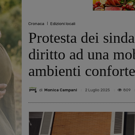
Cronaca
Edizioni locali
Protesta dei sind
diritto ad una mob
ambienti conforte
di
Monica Campani
809
2 Luglio 2025