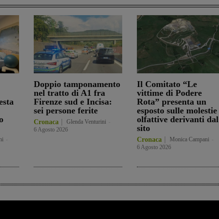
Doppio tamponamento
Il Comitato “Le
nel tratto di A1 fra
vittime di Podere
esta
Firenze sud e Incisa:
Rota” presenta un
sei persone ferite
esposto sulle molestie
o
olfattive derivanti dal
Cronaca
Glenda Venturini
-
sito
6 Agosto 2026
ni
-
Cronaca
Monica Campani
-
6 Agosto 2026