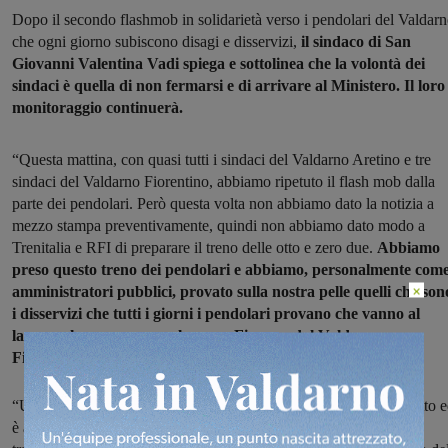
Dopo il secondo flashmob in solidarietà verso i pendolari del Valdar
che ogni giorno subiscono disagi e disservizi,
il sindaco di San
Giovanni Valentina Vadi spiega e sottolinea che la volontà dei
sindaci è quella di non fermarsi e di arrivare al Ministero. Il loro
monitoraggio continuerà.
“Questa mattina, con quasi tutti i sindaci del Valdarno Aretino e tre
sindaci del Valdarno Fiorentino, abbiamo ripetuto il flash mob dalla
parte dei pendolari. Però questa volta non abbiamo dato la notizia a
mezzo stampa preventivamente, quindi non abbiamo dato modo a
Trenitalia e RFI di preparare il treno delle otto e zero due.
Abbiamo
preso questo treno dei pendolari e abbiamo, personalmente com
×
amministratori pubblici, provato sulla nostra pelle quelli che son
i disservizi che tutti i giorni i pendolari provano che vanno al
lavoro, che vanno a scuola verso Firenze, dal Valdarno verso
Firenze, trovano sulla loro pelle”.
“Un treno che sarebbe dovuto arrivare a Firenze alle otto e trentotto 
è arrivato con oltre diciotto minuti di ritardo, in una tratta che si fa