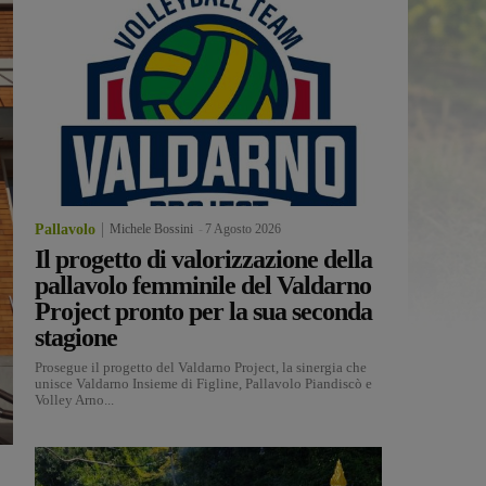
Pallavolo
Michele Bossini
-
7 Agosto 2026
Il progetto di valorizzazione della
pallavolo femminile del Valdarno
Project pronto per la sua seconda
stagione
Prosegue il progetto del Valdarno Project, la sinergia che
unisce Valdarno Insieme di Figline, Pallavolo Piandiscò e
Volley Arno...