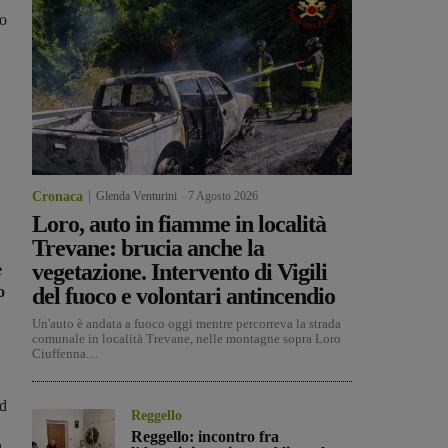
no
Cronaca
Glenda Venturini
-
7 Agosto 2026
Loro, auto in fiamme in località
Trevane: brucia anche la
vegetazione. Intervento di Vigili
e
o
del fuoco e volontari antincendio
Un'auto è andata a fuoco oggi mentre percorreva la strada
comunale in località Trevane, nelle montagne sopra Loro
Ciuffenna....
ed
Reggello
Reggello: incontro fra