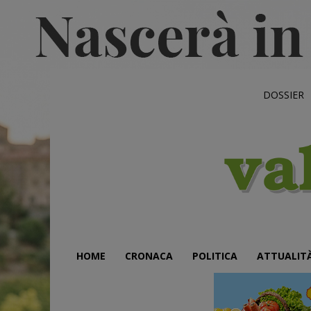
DOSSIER
HOME
CRONACA
POLITICA
ATTUALIT