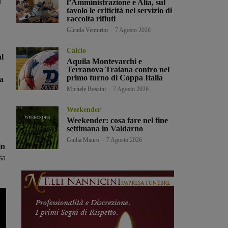
l
l’Amministrazione e Alia, sul
tavolo le criticità nel servizio di
raccolta rifiuti
Glenda Venturini
-
7 Agosto 2026
Calcio
al
Aquila Montevarchi e
Terranova Traiana contro nel
primo turno di Coppa Italia
na
Michele Bossini
-
7 Agosto 2026
Weekender
Weekender: cosa fare nel fine
settimana in Valdarno
Giulia Mauro
-
7 Agosto 2026
in
sa