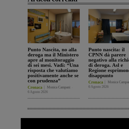
Punto Nascita, no alla
Punto nascita: il
deroga ma il Ministero
CPNN dà parere
apre al monitoraggio
negativo alla richi
di sei mesi. Vadi: “Una
di deroga. Asl e
risposta che valutiamo
Regione esprimon
positivamente anche se
disappunto
con prudenza”
Cronaca
Monica Campa
6 Agosto 2026
Cronaca
Monica Campani
-
6 Agosto 2026