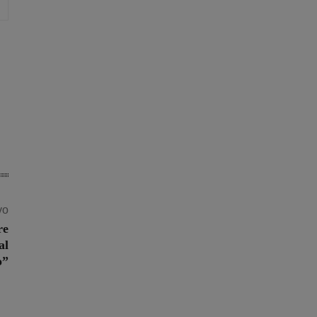
vo
re
al
o”