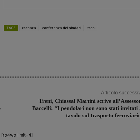
TAGS
cronaca
conferenza dei sindaci
treni
Share
Articolo successi
Treni, Chiassai Martini scrive all’Assesso
e
Baccelli: “I pendolari non sono stati invitati 
tavolo sul trasporto ferroviari
[rp4wp limit=4]