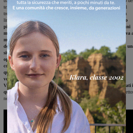
tranquillamente in venticinque-trenta minuti, ci ha messo il doppio de
tempo. Siamo stati quasi subito dirottati nella linea lenta e quindi il
treno non ha percorso la cosiddetta linea direttissima e pur se nella
linea lenta ci sono state tre soste e tre fermate.
Un treno oltretutto
pieno di persone, sovraffollato, con l’aria condizionata in alcuni
momenti proprio per la presenza delle persone, non funzionava 
massimo. Questa purtroppo sarà la situazione che dopo le
decisioni di Trenitalia e RFI, sarà di fatto, dal prossimo anno, u
situazione normale e strutturale per i nostri pendolari.
Noi ci
opponiamo con forza e con fermezza a queste decisioni,
continueremo a monitorare la situazione con un flash mob di
questo tipo ed arriveremo fino al Ministero a Roma, perché
vogliamo far sentire la voce dei pendolari e dei cittadini del
Valdarno, che non hanno assolutamente diritto di essere trattati 
questo modo.
Hanno diritto ad una mobilità pubblica che sia rispetto
nei tempi e di ambienti confortevoli nei quali viaggiare”.