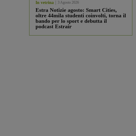
In vetrina
3 Agosto 2026
Estra Notizie agosto: Smart Cities,
oltre 44mila studenti coinvolti, torna il
bando per lo sport e debutta il
podcast Estrair