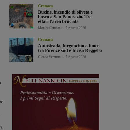
Cronaca
Bucine, incendio di oliveta e
bosco a San Pancrazio. Tre
ettari l’area bruciata
Monica Campani
-
7 Agosto 2026
Cronaca
Autostrada, furgoncino a fuoco
tra Firenze sud e Incisa Reggello
Glenda Venturini
-
7 Agosto 2026
a
ne
ra