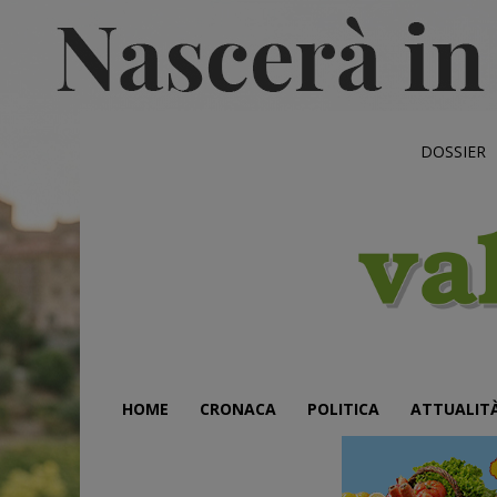
DOSSIER
HOME
CRONACA
POLITICA
ATTUALIT