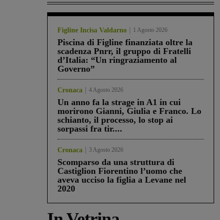
Figline Incisa Valdarno
1 Agosto 2026
Piscina di Figline finanziata oltre la
scadenza Pnrr, il gruppo di Fratelli
d’Italia: “Un ringraziamento al
Governo”
Cronaca
4 Agosto 2026
Un anno fa la strage in A1 in cui
morirono Gianni, Giulia e Franco. Lo
schianto, il processo, lo stop ai
sorpassi fra tir....
Cronaca
3 Agosto 2026
Scomparso da una struttura di
Castiglion Fiorentino l’uomo che
aveva ucciso la figlia a Levane nel
2020
In Vetrina