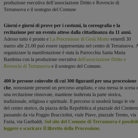
produzione esecutiva dell’associazione Dritto e Rovescio di
Terranuova e il sostegno del Comune
Giorni e giorni di prove per i costumi, la coreografia e la
recitazione per un evento atteso dalla cittadinanza da 11 anni.
Adesso tutto è pronto e
La Processione di Gesù Morto
venerdì 30
marzo alle 21.00 può essere rappresentata nel centro di Terranuova. 
organizzare la manifestazione è stata la Parrocchia Santa Maria
Bambina con la produzione esecutiva
dell'associazione Dritto e
Rovescio di Terranuova
e il sostegno del Comune.
400 le persone coinvolte di cui 300 figuranti per una processione
che
, nonostante presenti un percorso ampliato, e una messa in scena 
una recitazione rinnovate, mantiene inalterata la parte storica,
tradizionale, religiosa e spirituale. Il percorso si snoderà lungo le vie
del centro storico, da piazza della Repubblica al piazzale del Cimitero
passando da via Poggio Bracciolini, viale Piave, piazzale Trento, via
Fazia, via Garibaldi.
Sul sito del Comune di Terranuova è possibil
leggere e scaricare Il libretto della Processione.