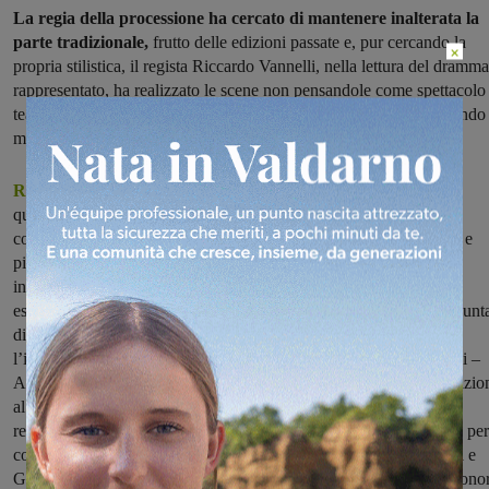
La regia della processione ha cercato di mantenere inalterata la
parte tradizionale,
frutto delle edizioni passate e, pur cercando la
×
propria stilistica, il regista Riccardo Vannelli, nella lettura del dramma
rappresentato, ha realizzato le scene non pensandole come spettacolo
teatrale ma come rappresentazione della Passione di Gesù, lavorando
molto sulla spiritualità più che sulla costruzione scenica.
Riccardo Vannelli, Dritto e Rovescio
:
"È stato un bel percorso
quello che ha condotto alla manifestazione. Ha avuto un gran
coinvolgimento. Al percorso abbiamo inserito piazza Liberazione e
piazza della Repubblica e la parte sottostante il cimitero. Le
innovazioni fondamentali apportate a questa edizione sono
essenzialmente due: l’abolizione della figura del narratore e l’aggiunt
di scene quali la lavanda dei piedi, il Sinedrio, la flagellazione e
l’introduzione dei due ladroni – spiega il regista Riccardo Vannelli –
Abbiamo intrapreso un importante lavoro di studio e drammatizzazio
al fine di rendere quanto più coinvolgente e appassionante la
recitazione. In questa edizione oltre a uno studio particolareggiato per
costumi, trucco, parrucco e effetti visivi curato da Daniela Moretti e
Giuseppe Silvestri, sarà presente per la prima volta una colonna sono