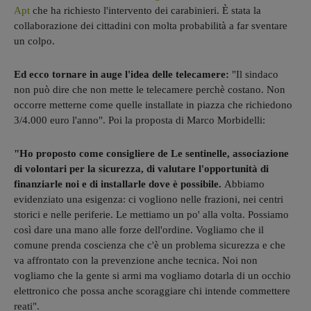
Apt
che ha richiesto l'intervento dei carabinieri. È stata la
collaborazione dei cittadini con molta probabilità a far sventare
un colpo.
Ed ecco tornare in auge l'idea delle telecamere:
"Il sindaco
non può dire che non mette le telecamere perchè costano. Non
occorre metterne come quelle installate in piazza che richiedono
3/4.000 euro l'anno". Poi la proposta di Marco Morbidelli:
"Ho proposto come consigliere de Le sentinelle, associazione
di volontari per la sicurezza,
di valutare l'opportunità di
finanziarle noi e di installarle dove è possibile.
Abbiamo
evidenziato una esigenza: ci vogliono nelle frazioni, nei centri
storici e nelle periferie. Le mettiamo un po' alla volta. Possiamo
così dare una mano alle forze dell'ordine. Vogliamo che il
comune prenda coscienza che c'è un problema sicurezza e che
va affrontato con la prevenzione anche tecnica. Noi non
vogliamo che la gente si armi ma vogliamo dotarla di un occhio
elettronico che possa anche scoraggiare chi intende commettere
reati".