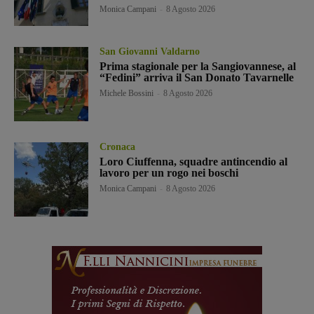
Monica Campani
-
8 Agosto 2026
San Giovanni Valdarno
Prima stagionale per la Sangiovannese, al
“Fedini” arriva il San Donato Tavarnelle
Michele Bossini
-
8 Agosto 2026
Cronaca
Loro Ciuffenna, squadre antincendio al
lavoro per un rogo nei boschi
Monica Campani
-
8 Agosto 2026