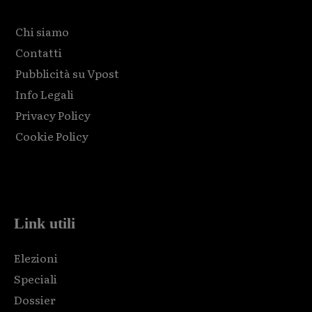
Chi siamo
Contatti
Pubblicità su Vpost
Info Legali
Privacy Policy
Cookie Policy
Html code here! Replace this with any non empty raw html
code and that's it.
Link utili
Elezioni
Speciali
Dossier