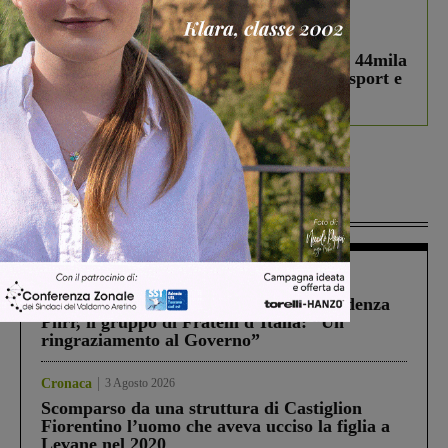
In vetrina
3 Agosto 2026
Estra Notizie agosto: Smart Cities, oltre 44mila
studenti coinvolti, torna il bando per lo sport e
debutta il podcast Estrair
Più lette
Figline Incisa Valdarno
1 Agosto 2026
Piscina di Figline finanziata oltre la scadenza
Pnrr, il gruppo di Fratelli d’Italia: “Un
ringraziamento al Governo”
Cronaca
3 Agosto 2026
Scomparso da una struttura di Castiglion
Fiorentino l’uomo che aveva ucciso la figlia a
Levane nel 2020