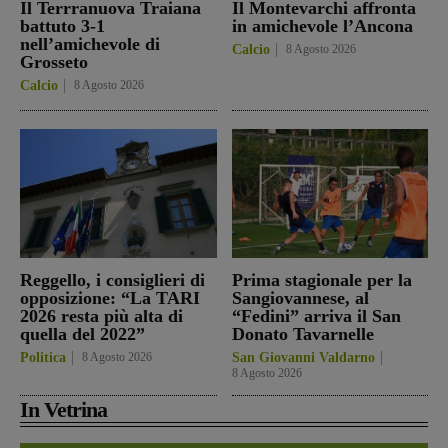
Il Terrranuova Traiana
Il Montevarchi affronta
battuto 3-1
in amichevole l’Ancona
nell’amichevole di
Calcio
8 Agosto 2026
Grosseto
Calcio
8 Agosto 2026
Reggello, i consiglieri di
Prima stagionale per la
opposizione: “La TARI
Sangiovannese, al
2026 resta più alta di
“Fedini” arriva il San
quella del 2022”
Donato Tavarnelle
Politica
8 Agosto 2026
San Giovanni Valdarno
8 Agosto 2026
In Vetrina