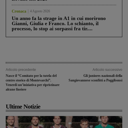
Cronaca
4 Agosto 2026
Un anno fa la strage in A1 in cui morirono
Gianni, Giulia e Franco. Lo schianto, il
processo, lo stop ai sorpassi fra tir....
Articolo precedente
Articolo successivo
Nasce il “Comitato per la tutela del
Gli juniores nazionali della
centro storico di Montevarchi”.
Sangiovannese sconfitti a Poggibonsi
Venerdì un’iniziativa per ripristinare
alcune fioriere
Ultime Notizie