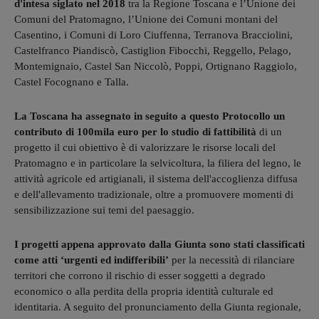
d'intesa siglato nel 2018
tra la Regione Toscana e l’Unione dei
Comuni del Pratomagno, l’Unione dei Comuni montani del
Casentino, i Comuni di Loro Ciuffenna, Terranova Bracciolini,
Castelfranco Piandiscò, Castiglion Fibocchi, Reggello, Pelago,
Montemignaio, Castel San Niccolò, Poppi, Ortignano Raggiolo,
Castel Focognano e Talla.
La Toscana ha assegnato in seguito a questo Protocollo un
contributo di 100mila euro per lo studio di fattibilità
di un
progetto il cui obiettivo è di valorizzare le risorse locali del
Pratomagno e in particolare la selvicoltura, la filiera del legno, le
attività agricole ed artigianali, il sistema dell'accoglienza diffusa
e dell'allevamento tradizionale, oltre a promuovere momenti di
sensibilizzazione sui temi del paesaggio.
I progetti appena approvato dalla Giunta sono stati classificati
come atti ‘urgenti ed indifferibili’
per la necessità di rilanciare
territori che corrono il rischio di esser soggetti a degrado
economico o alla perdita della propria identità culturale ed
identitaria. A seguito del pronunciamento della Giunta regionale,