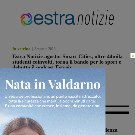
In vetrina
3 Agosto 2026
×
Estra Notizie agosto: Smart Cities, oltre 44mila
studenti coinvolti, torna il bando per lo sport e
debutta il podcast Estrair
Più lette
Figline Incisa Valdarno
1 Agosto 2026
Piscina di Figline finanziata oltre la scadenza