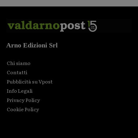
Arno Edizioni Srl
Chi siamo
Contatti
Pubblicità su Vpost
Info Legali
Privacy Policy
Cookie Policy
Html code here! Replace this with any non empty raw html
code and that's it.