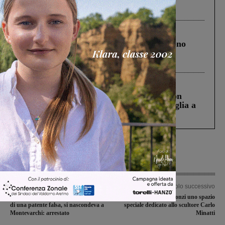
Pnrr, il gruppo di Fratelli d’Italia: “Un
ringraziamento al Governo”
Cronaca
4 Agosto 2026
Un anno fa la strage in A1 in cui morirono
Gianni, Giulia e Franco. Lo schianto, il
processo, lo stop ai sorpassi fra tir....
Cronaca
3 Agosto 2026
Scomparso da una struttura di Castiglion
Fiorentino l’uomo che aveva ucciso la figlia a
Levane nel 2020
Articolo precedente
Articolo successivo
Condannato in Romania per possesso
OffiCINO, a Montegonzi uno spazio
di una patente falsa, si nascondeva a
speciale dedicato allo scultore Carlo
Montevarchi: arrestato
Minatti