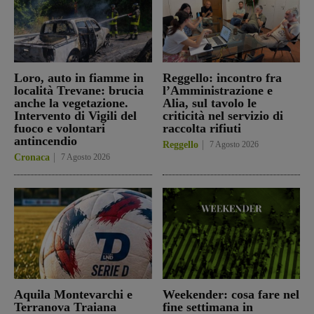
Loro, auto in fiamme in
Reggello: incontro fra
località Trevane: brucia
l’Amministrazione e
anche la vegetazione.
Alia, sul tavolo le
Intervento di Vigili del
criticità nel servizio di
fuoco e volontari
raccolta rifiuti
antincendio
Reggello
7 Agosto 2026
Cronaca
7 Agosto 2026
Aquila Montevarchi e
Weekender: cosa fare nel
Terranova Traiana
fine settimana in