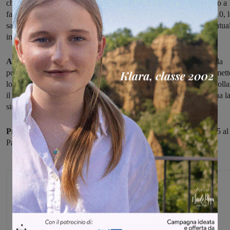
che fra le mura amiche superano Pontedera 67-59. Dopo un inizio a
favore della squadra ospite, che porta a casa il primo parziale 15-10, l
sangiovannesi prendono le misure in difesa e migliorano le percentual
in attacco,
presentandosi all'intervallo lungo avanti 33-31
.
Al rientro in campo dagli spogliatoi
sono sempre le ragazze della
polisportiva "Galli" a fare la partita, piazzando il parziale che permett
loro di chiudere il terzo tempino avanti 55-45 e di limitarsi a controlla
il tentativo di ritorno delle avversarie,
fino al 67-59
sul quale suona l
sirena finale.
Prossimo impegno
per la squadra valdarnese domenica alla 15,45 al
Palaorlandi di Siena contro il Costone.
Michele Bossini