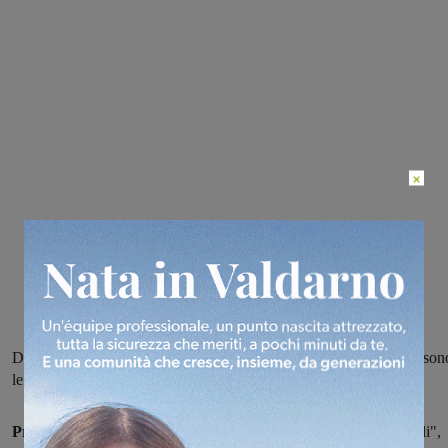
×
Dopo un primo quarto che si chiude con Pontedera in vantaggio, son
le sangiovannesi a trovare le soluzioni migliori e a vincere 67-59
Primo successo stagionale
per le ragazze della polisportiva "Galli",