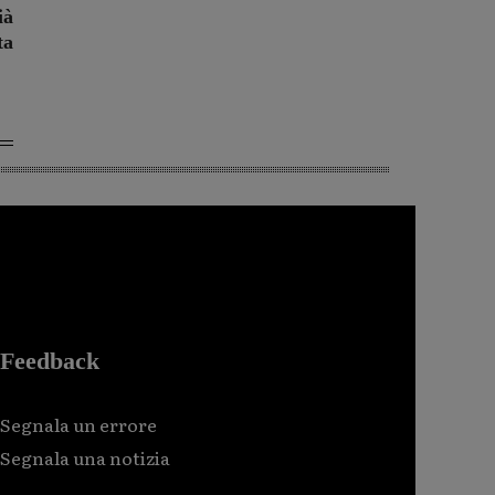
ià
ta
Feedback
Segnala un errore
Segnala una notizia