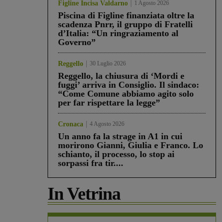
Figline Incisa Valdarno
1 Agosto 2026
Piscina di Figline finanziata oltre la
scadenza Pnrr, il gruppo di Fratelli
d’Italia: “Un ringraziamento al
Governo”
Reggello
30 Luglio 2026
Reggello, la chiusura di ‘Mordi e
fuggi’ arriva in Consiglio. Il sindaco:
“Come Comune abbiamo agito solo
per far rispettare la legge”
Cronaca
4 Agosto 2026
Un anno fa la strage in A1 in cui
morirono Gianni, Giulia e Franco. Lo
schianto, il processo, lo stop ai
sorpassi fra tir....
In Vetrina