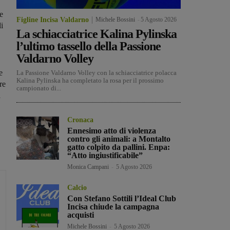
e
Figline Incisa Valdarno
Michele Bossini
-
5 Agosto 2026
i
La schiacciatrice Kalina Pylinska
l’ultimo tassello della Passione
Valdarno Volley
e
La Passione Valdarno Volley con la schiacciatrice polacca
Kalina Pylinska ha completato la rosa per il prossimo
re
campionato di...
a
Cronaca
Ennesimo atto di violenza
contro gli animali: a Montalto
gatto colpito da pallini. Enpa:
“Atto ingiustificabile”
Monica Campani
-
5 Agosto 2026
Calcio
Con Stefano Sottili l’Ideal Club
Incisa chiude la campagna
acquisti
Michele Bossini
-
5 Agosto 2026