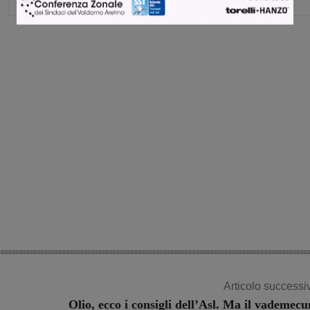
Share
Articolo successi
Olio, ecco i consigli dell’Asl. Ma il vademec