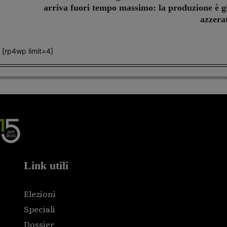
arriva fuori tempo massimo: la produzione è g
azzera
[rp4wp limit=4]
Link utili
Elezioni
Speciali
Dossier