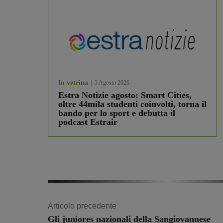
In vetrina
3 Agosto 2026
Estra Notizie agosto: Smart Cities,
oltre 44mila studenti coinvolti, torna il
bando per lo sport e debutta il
podcast Estrair
Articolo precedente
Gli juniores nazionali della Sangiovannese