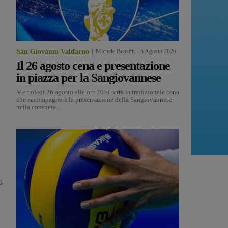
San Giovanni Valdarno
Michele Bossini
-
5 Agosto 2026
Il 26 agosto cena e presentazione
in piazza per la Sangiovannese
Mercoledì 26 agosto alle ore 20 si terrà la tradizionale cena
che accompagnerà la presentazione della Sangiovannese
nella consueta...
o