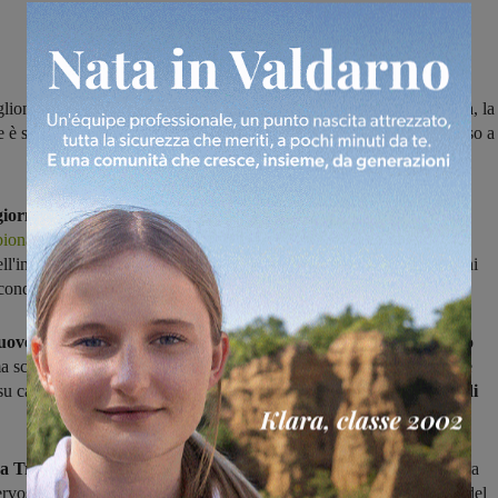
lioni Laterina ha lasciato quota zero pareggiando in casa con l’Asta, la
 è stata sconfitta a Montalcino mentre il Terranuova Traiana ha perso a
giornata l'Arno Castiglioni Laterina
ha conquistato il suo
primo
pionato
pareggiando in casa
1-1 con l'Asta
. A passare in vantaggio
l'intervallo la squadra ospite,
a firmare il gol del pareggio
Occhini
econdo tempo.
uovese
scesa in campo con diversi assenti, è incappata a Montalcino
a sconfitta stagionale. Gli amaranto sono stati
battuti 3-0
, con le tre
su calcio di rigore) arrivate tutte
nel corso della seconda frazione di
a Traiana è stato fermato sul 2-1 a Cortona
al termine di una gara
rvosa nella quale i padroni di casa sono passati in vantaggio al 33' del