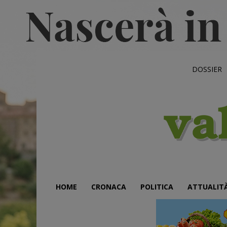
DOSSIER
HOME
CRONACA
POLITICA
ATTUALIT