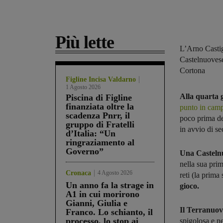
Più lette
L’Arno Castig
Castelnuovese
Cortona
Figline Incisa Valdarno
1 Agosto 2026
Alla quarta 
Piscina di Figline
finanziata oltre la
punto in cam
scadenza Pnrr, il
poco prima del
gruppo di Fratelli
in avvio di s
d’Italia: “Un
ringraziamento al
Governo”
Una Casteln
nella sua prim
Cronaca
4 Agosto 2026
reti (la prima 
Un anno fa la strage in
gioco.
A1 in cui morirono
Gianni, Giulia e
Il Terranuov
Franco. Lo schianto, il
processo, lo stop ai
spigolosa e ne