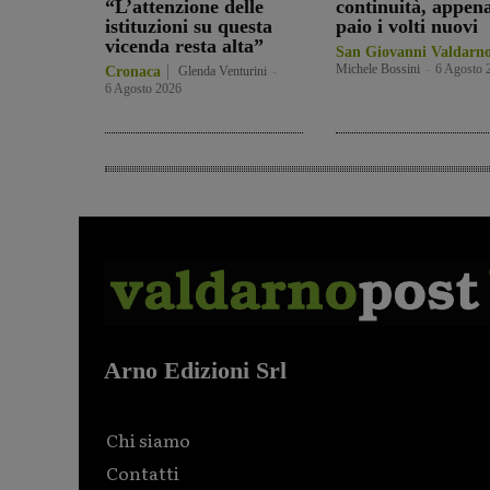
“L’attenzione delle
continuità, appen
istituzioni su questa
paio i volti nuovi
vicenda resta alta”
San Giovanni Valdarn
Michele Bossini
-
6 Agosto 
Cronaca
Glenda Venturini
-
6 Agosto 2026
Arno Edizioni Srl
Chi siamo
Contatti