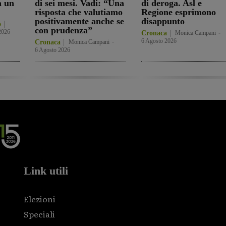
a un
di sei mesi. Vadi: “Una
di deroga. Asl e
risposta che valutiamo
Regione esprimono
positivamente anche se
disappunto
o
con prudenza”
2026
Cronaca
Monica Campani
-
6 Agosto 2026
Cronaca
Monica Campani
-
6 Agosto 2026
Link utili
Elezioni
Speciali