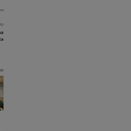
vo
ma
ta
a