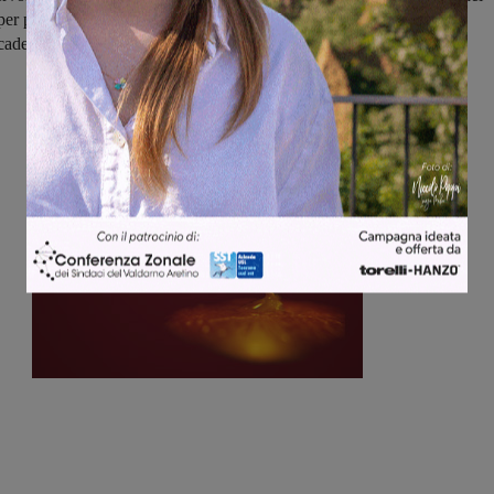
er poi raddoppiare al 20' della ripresa.
La rete dei valdarnesi
è
 scadere con Meazzini.