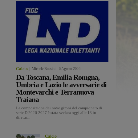
Calcio
Michele Bossini
-
6 Agosto 2026
Da Toscana, Emilia Romgna,
Umbria e Lazio le avversarie di
Montevarchi e Terranuova
Traiana
La composizione dei nove gironi del campionato di
serie D 2026-2027 è stata svelata oggi alle 13 in
diretta...
Calcio