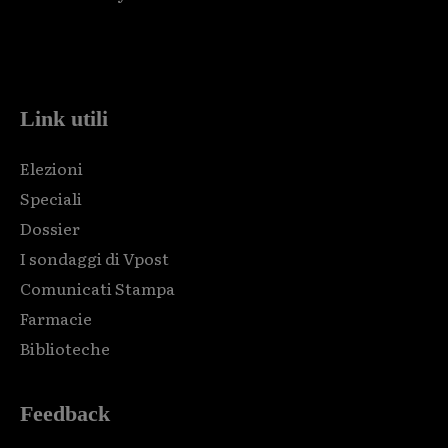
Html code here! Replace this with any non empty raw html
code and that's it.
Link utili
Elezioni
Speciali
Dossier
I sondaggi di Vpost
Comunicati Stampa
Farmacie
Biblioteche
Feedback