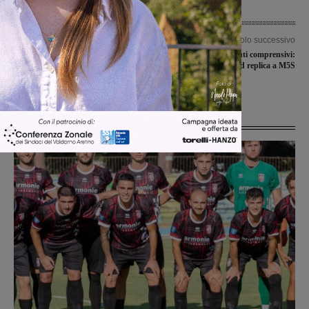
Articolo precedente
Articolo successivo
Primo punto per l’Arno Castiglioni
Unificazione Istituti comprensivi:
Laterina, sconfitte Castelnuovese e
Ermini del Pd replica a M5S
Terranuova Traiana
Ultime Notizie