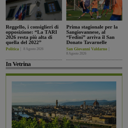
Reggello, i consiglieri di
Prima stagionale per la
opposizione: “La TARI
Sangiovannese, al
2026 resta più alta di
“Fedini” arriva il San
quella del 2022”
Donato Tavarnelle
Politica
8 Agosto 2026
San Giovanni Valdarno
8 Agosto 2026
In Vetrina