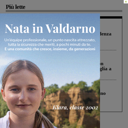
×
Più lette
Figline Incisa Valdarno
1 Agosto 2026
Piscina di Figline finanziata oltre la scadenza
Pnrr, il gruppo di Fratelli d’Italia: “Un
ringraziamento al Governo”
Cronaca
3 Agosto 2026
Scomparso da una struttura di Castiglion
Fiorentino l’uomo che aveva ucciso la figlia a
Levane nel 2020
Cronaca
4 Agosto 2026
Un anno fa la strage in A1 in cui morirono
Gianni, Giulia e Franco. Lo schianto, il
processo, lo stop ai sorpassi fra tir....