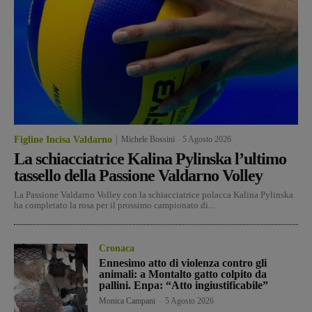
Figline Incisa Valdarno
Michele Bossini
-
5 Agosto 2026
La schiacciatrice Kalina Pylinska l’ultimo
tassello della Passione Valdarno Volley
La Passione Valdarno Volley con la schiacciatrice polacca Kalina Pylinska
ha completato la rosa per il prossimo campionato di...
Cronaca
Ennesimo atto di violenza contro gli
animali: a Montalto gatto colpito da
pallini. Enpa: “Atto ingiustificabile”
Monica Campani
-
5 Agosto 2026