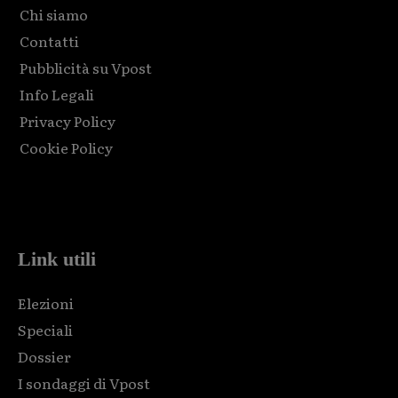
Chi siamo
Contatti
Pubblicità su Vpost
Info Legali
Privacy Policy
Cookie Policy
Html code here! Replace this with any non empty raw html
code and that's it.
Link utili
Elezioni
Speciali
Dossier
I sondaggi di Vpost