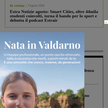
In vetrina
3 Agosto 2026
Estra Notizie agosto: Smart Cities, oltre 44mila
studenti coinvolti, torna il bando per lo sport e
debutta il podcast Estrair
×
Più lette
Figline Incisa Valdarno
1 Agosto 2026
Piscina di Figline finanziata oltre la scadenza
Pnrr, il gruppo di Fratelli d’Italia: “Un
ringraziamento al Governo”
Cronaca
4 Agosto 2026
Un anno fa la strage in A1 in cui morirono
Gianni, Giulia e Franco. Lo schianto, il
processo, lo stop ai sorpassi fra tir....