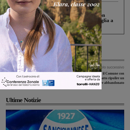
Cronaca
3 Agosto 2026
Scomparso da una struttura di Castiglion
Fiorentino l’uomo che aveva ucciso la figlia a
Levane nel 2020
Articolo precedente
Articolo successivo
Vaisakhi: la comunità Sikh festeggia
Decoro urbano: il Comune con
nel centro storico. Tradizioni, colori e
un’ordinanza ha fatto ripulire un
tanta gioia
cantiere abbandonato
Ultime Notizie