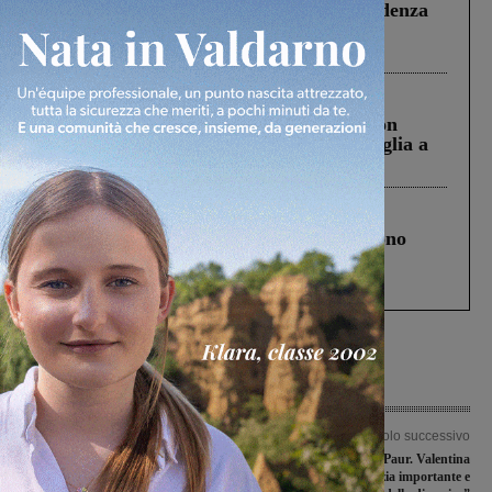
Piscina di Figline finanziata oltre la scadenza
Pnrr, il gruppo di Fratelli d’Italia: “Un
ringraziamento al Governo”
Cronaca
3 Agosto 2026
Scomparso da una struttura di Castiglion
Fiorentino l’uomo che aveva ucciso la figlia a
Levane nel 2020
Cronaca
4 Agosto 2026
Un anno fa la strage in A1 in cui morirono
Gianni, Giulia e Franco. Lo schianto, il
processo, lo stop ai sorpassi fra tir....
Articolo precedente
Articolo successivo
Rignanese a segno, Luco sconfitto con
Podere Rota, chiuso il Paur. Valentina
il minimo scarto
Vadi: “Una notizia importante e