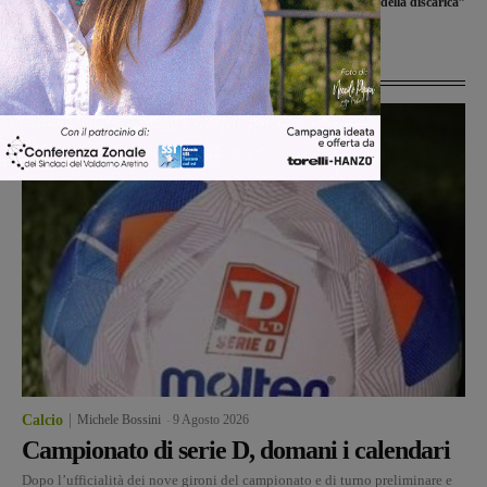
attesa: la chiusura della discarica”
Ultime Notizie
Calcio
Michele Bossini
-
9 Agosto 2026
Campionato di serie D, domani i calendari
Dopo l’ufficialità dei nove gironi del campionato e di turno preliminare e