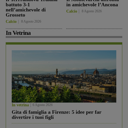
battuto 3-1
in amichevole l’Ancona
nell’amichevole di
Calcio
8 Agosto 2026
Grosseto
Calcio
8 Agosto 2026
In Vetrina
In vetrina
6 Agosto 2026
Gita di famiglia a Firenze: 5 idee per far
divertire i tuoi figli