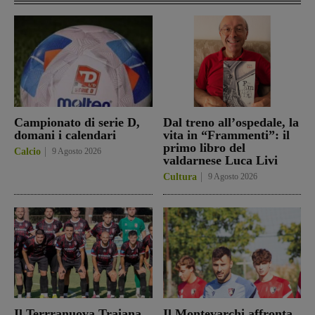
Campionato di serie D,
Dal treno all’ospedale, la
domani i calendari
vita in “Frammenti”: il
primo libro del
Calcio
9 Agosto 2026
valdarnese Luca Livi
Cultura
9 Agosto 2026
Il Terrranuova Traiana
Il Montevarchi affronta