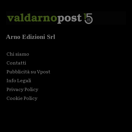
Arno Edizioni Srl
Chi siamo
Contatti
Pubblicità su Vpost
Info Legali
Privacy Policy
Cookie Policy
Html code here! Replace this with any non empty raw html
code and that's it.