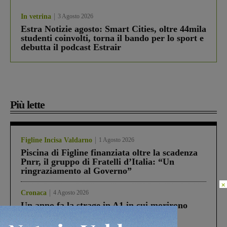
In vetrina
3 Agosto 2026
Estra Notizie agosto: Smart Cities, oltre 44mila
studenti coinvolti, torna il bando per lo sport e
debutta il podcast Estrair
Più lette
Figline Incisa Valdarno
1 Agosto 2026
Piscina di Figline finanziata oltre la scadenza
Pnrr, il gruppo di Fratelli d’Italia: “Un
ringraziamento al Governo”
×
Cronaca
4 Agosto 2026
Un anno fa la strage in A1 in cui morirono
Gianni, Giulia e Franco. Lo schianto, il
processo, lo stop ai sorpassi fra tir....