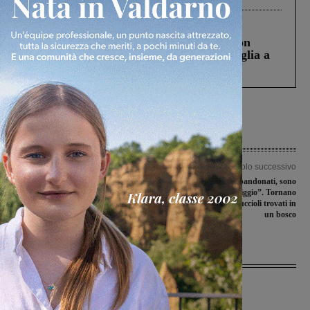
Cronaca
3 Agosto 2026
Scomparso da una struttura di Castiglion
Fiorentino l’uomo che aveva ucciso la figlia a
Levane nel 2020
Articolo precedente
Articolo successivo
Snodo ponte Pertini e impianti
“Non sono stati abbandonati, sono
semaforici: “Mettere a rischio la
spariti da ieri pomeriggio”. Tornano
sicurezza dei cittadini non è
dal proprietario i sei cuccioli trovati in
accettabile”
un bosco
Ultime Notizie