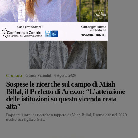
Cronaca
Glenda Venturini
-
6 Agosto 2026
Sospese le ricerche sul campo di Miah
Billal, il Prefetto di Arezzo: “L’attenzione
delle istituzioni su questa vicenda resta
alta”
Dopo tre giorni di ricerche a tappeto di Miah Billal, l'uomo che nel 2020
uccise sua figlia e ferì...