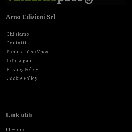
Arno Edizioni Srl
Chi siamo
Contatti
Pubblicità su Vpost
Info Legali
Privacy Policy
Cookie Policy
Html code here! Replace this with any non empty raw html
code and that's it.
Link utili
Elezioni