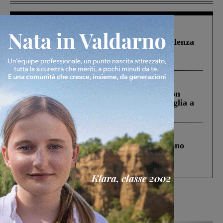
Figline Incisa Valdarno
1 Agosto 2026
Piscina di Figline finanziata oltre la scadenza
Pnrr, il gruppo di Fratelli d’Italia: “Un
ringraziamento al Governo”
Cronaca
3 Agosto 2026
Scomparso da una struttura di Castiglion
Fiorentino l’uomo che aveva ucciso la figlia a
Levane nel 2020
Cronaca
4 Agosto 2026
Un anno fa la strage in A1 in cui morirono
Gianni, Giulia e Franco. Lo schianto, il
processo, lo stop ai sorpassi fra tir....