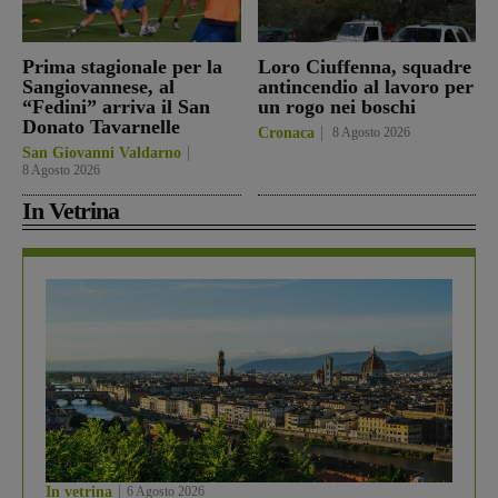
Prima stagionale per la
Loro Ciuffenna, squadre
Sangiovannese, al
antincendio al lavoro per
“Fedini” arriva il San
un rogo nei boschi
Donato Tavarnelle
Cronaca
8 Agosto 2026
San Giovanni Valdarno
8 Agosto 2026
In Vetrina
In vetrina
6 Agosto 2026