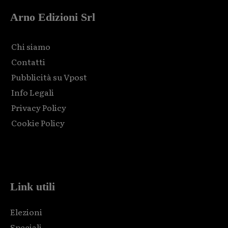
Arno Edizioni Srl
Chi siamo
Contatti
Pubblicità su Vpost
Info Legali
Privacy Policy
Cookie Policy
Html code here! Replace this with any non empty raw html
code and that's it.
Link utili
Elezioni
Speciali