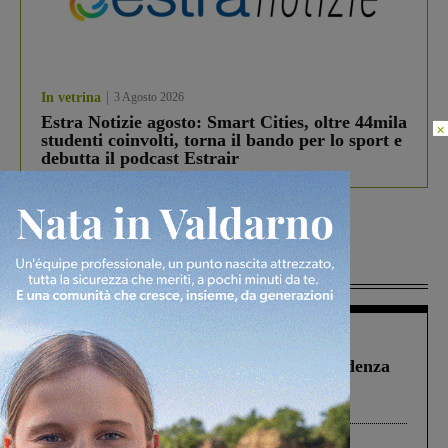
In vetrina
3 Agosto 2026
Estra Notizie agosto: Smart Cities, oltre 44mila
×
studenti coinvolti, torna il bando per lo sport e
debutta il podcast Estrair
Più lette
Figline Incisa Valdarno
1 Agosto 2026
Piscina di Figline finanziata oltre la scadenza
Pnrr, il gruppo di Fratelli d’Italia: “Un
ringraziamento al Governo”
Cronaca
3 Agosto 2026