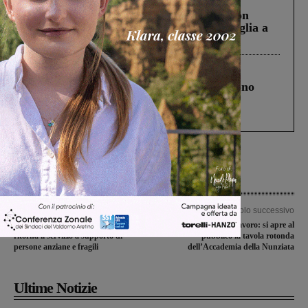
Scomparso da una struttura di Castiglion
Fiorentino l’uomo che aveva ucciso la figlia a
Levane nel 2020
Cronaca
4 Agosto 2026
Un anno fa la strage in A1 in cui morirono
Gianni, Giulia e Franco. Lo schianto, il
processo, lo stop ai sorpassi fra tir....
Articolo precedente
Articolo successivo
“SOS prenotazione vaccini anticovid”,
Salute e sicurezza sul lavoro: si apre al
ritorna il servizio a supporto di
pubblico la tavola rotonda
persone anziane e fragili
dell’Accademia della Nunziata
Ultime Notizie