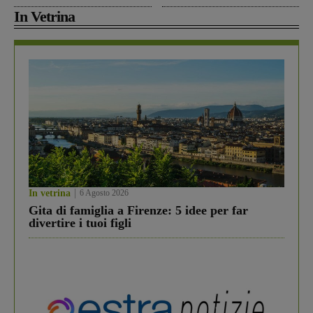
In Vetrina
In vetrina
6 Agosto 2026
Gita di famiglia a Firenze: 5 idee per far
divertire i tuoi figli