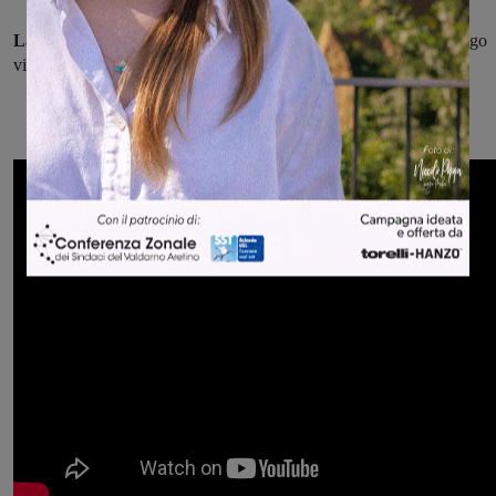
La segnalazione riguarda anche la pista ciclabile
che corre lungo
via Peruzzi sporca e piena di escrementi di uccelli.