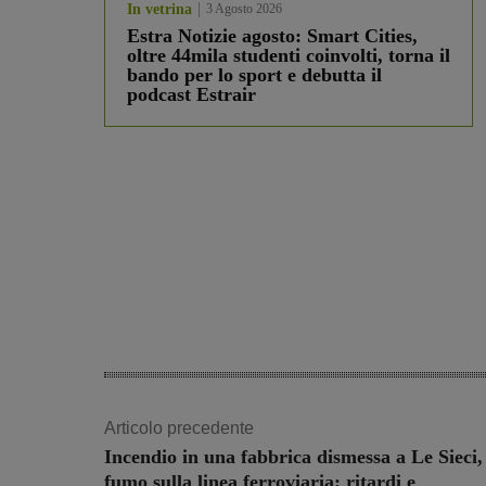
In vetrina
3 Agosto 2026
Estra Notizie agosto: Smart Cities,
oltre 44mila studenti coinvolti, torna il
bando per lo sport e debutta il
podcast Estrair
Articolo precedente
Incendio in una fabbrica dismessa a Le Sieci,
fumo sulla linea ferroviaria: ritardi e