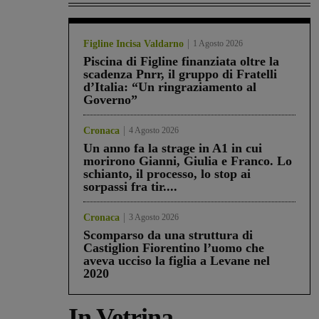
Figline Incisa Valdarno
1 Agosto 2026
Piscina di Figline finanziata oltre la
scadenza Pnrr, il gruppo di Fratelli
d’Italia: “Un ringraziamento al
Governo”
Cronaca
4 Agosto 2026
Un anno fa la strage in A1 in cui
morirono Gianni, Giulia e Franco. Lo
schianto, il processo, lo stop ai
sorpassi fra tir....
Cronaca
3 Agosto 2026
Scomparso da una struttura di
Castiglion Fiorentino l’uomo che
aveva ucciso la figlia a Levane nel
2020
In Vetrina