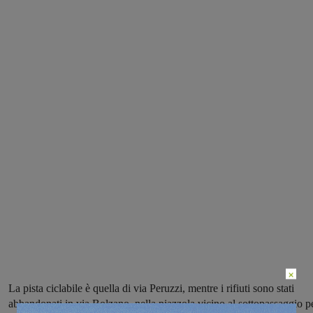
×
La pista ciclabile è quella di via Peruzzi, mentre i rifiuti sono stati
abbandonati in via Bolzano, nella piazzola vicino al sottopassaggio p