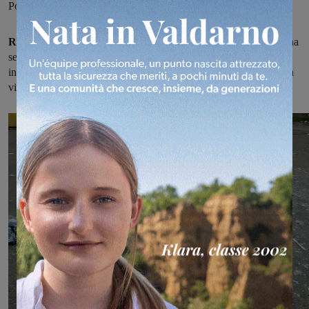
Ponte alle Forche
Rifiuti abbandonati e sporcizia a San Giovanni
. Un cittadino ha
segnalato la situazione agli enti competenti ma finora nessuno è
intervenuto a ripulire. La zona è quella di via Bolzano, la piazzola
vicina al sottopassaggio per Ponte alle Forche.