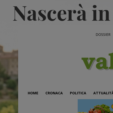
DOSSIER
HOME
CRONACA
POLITICA
ATTUALIT