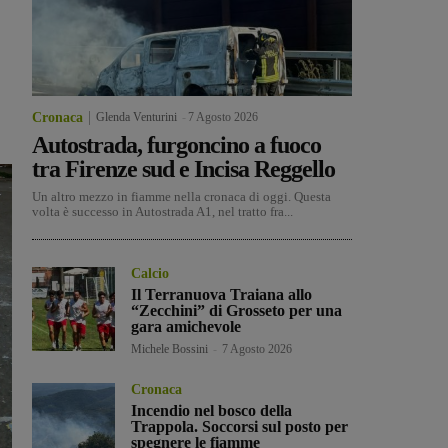
Cronaca
Glenda Venturini
-
7 Agosto 2026
Autostrada, furgoncino a fuoco
tra Firenze sud e Incisa Reggello
Un altro mezzo in fiamme nella cronaca di oggi. Questa
volta è successo in Autostrada A1, nel tratto fra...
Calcio
Il Terranuova Traiana allo
“Zecchini” di Grosseto per una
gara amichevole
Michele Bossini
-
7 Agosto 2026
Cronaca
Incendio nel bosco della
Trappola. Soccorsi sul posto per
spegnere le fiamme