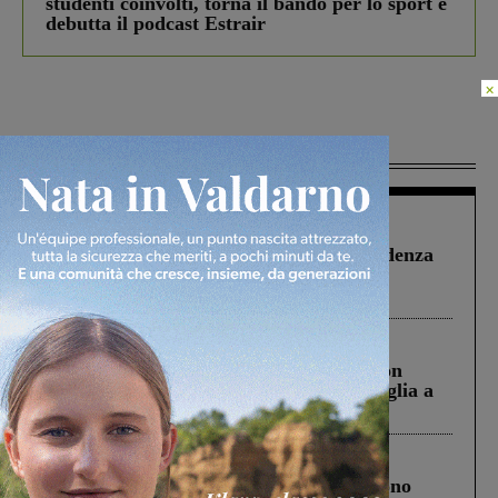
studenti coinvolti, torna il bando per lo sport e
debutta il podcast Estrair
×
Più lette
Figline Incisa Valdarno
1 Agosto 2026
Piscina di Figline finanziata oltre la scadenza
Pnrr, il gruppo di Fratelli d’Italia: “Un
ringraziamento al Governo”
Cronaca
3 Agosto 2026
Scomparso da una struttura di Castiglion
Fiorentino l’uomo che aveva ucciso la figlia a
Levane nel 2020
Cronaca
4 Agosto 2026
Un anno fa la strage in A1 in cui morirono