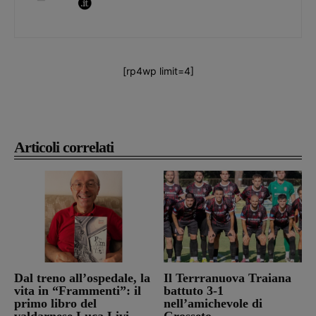
[rp4wp limit=4]
Articoli correlati
Dal treno all’ospedale, la
Il Terrranuova Traiana
vita in “Frammenti”: il
battuto 3-1
primo libro del
nell’amichevole di
valdarnese Luca Livi
Grosseto