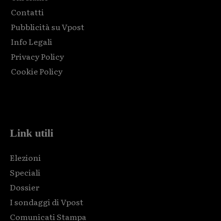
Contatti
Pubblicità su Vpost
Info Legali
Privacy Policy
Cookie Policy
Html code here! Replace this with any non empty raw html
code and that's it.
Link utili
Elezioni
Speciali
Dossier
I sondaggi di Vpost
Comunicati Stampa