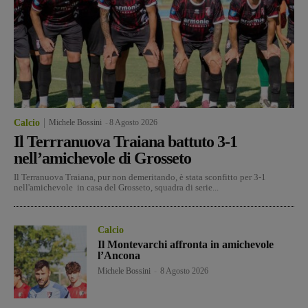
Calcio
Michele Bossini
-
8 Agosto 2026
Il Terrranuova Traiana battuto 3-1
nell’amichevole di Grosseto
Il Terranuova Traiana, pur non demeritando, è stata sconfitto per 3-1
nell'amichevole in casa del Grosseto, squadra di serie...
Calcio
Il Montevarchi affronta in amichevole
l’Ancona
Michele Bossini
-
8 Agosto 2026