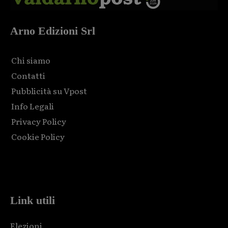
Arno Edizioni Srl
Chi siamo
Contatti
Pubblicità su Vpost
Info Legali
Privacy Policy
Cookie Policy
Html code here! Replace this with any non empty raw html
code and that's it.
Link utili
Elezioni