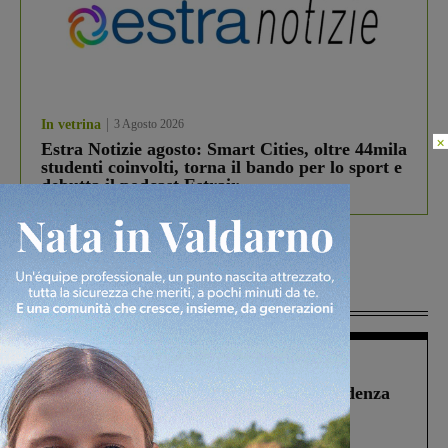
In vetrina
3 Agosto 2026
×
Estra Notizie agosto: Smart Cities, oltre 44mila
studenti coinvolti, torna il bando per lo sport e
debutta il podcast Estrair
Più lette
Figline Incisa Valdarno
1 Agosto 2026
Piscina di Figline finanziata oltre la scadenza
Pnrr, il gruppo di Fratelli d’Italia: “Un
ringraziamento al Governo”