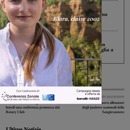
Cronaca
4 Agosto 2026
Un anno fa la strage in A1 in cui morirono
Gianni, Giulia e Franco. Lo schianto, il
processo, lo stop ai sorpassi fra tir....
Cronaca
3 Agosto 2026
Scomparso da una struttura di Castiglion
Fiorentino l’uomo che aveva ucciso la figlia a
Levane nel 2020
Articolo precedente
Articolo successivo
“Sammezzano e il sogno d’Oriente”,
Andrea Bernini è il nuovo allenatore
lunedì una conferenza promossa dal
degli juniores nazionali della
Rotary Club
Sangiovannese
Ultime Notizie