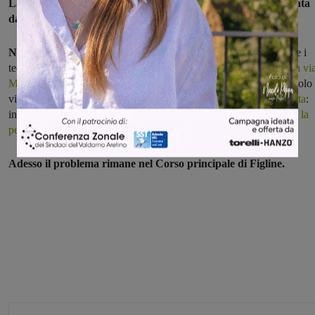
La rete idrica di Figline sembra non poterne più: viene riparata
da una parte e si guasta dall'altra.
Negli ultimi giorni problemi si sono verificati
in via Piave
, dove i
tecnici avevano apposto alle tubature otto fascette, poi
nella vicina vi
Morandi
. Stessa situazione in piazza Caduti di Pian D'Albero angolo
via Barducci. Nella strada
da oltre mese si era verificata una perdita
:
intervengono i tecnici della società che gestisce il servizio idrico e
la
perdita si sposta di qualche metro nella piazza.
Adesso il problema rimane nel Corso principale di Figline.