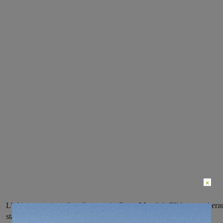
×
L’ultimo caso in ordine di tempo in Corso Mazzini. Gli interventi era
stati eseguiti nella mattina