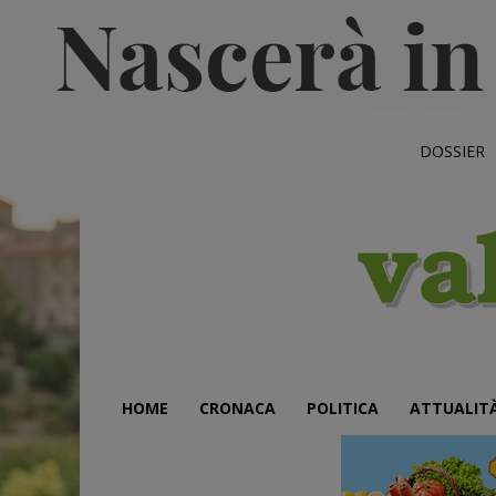
DOSSIER
HOME
CRONACA
POLITICA
ATTUALIT