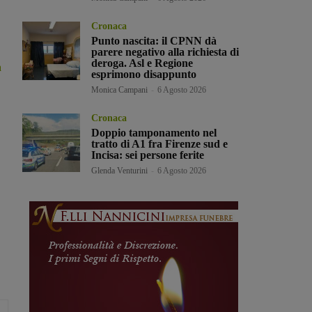
Cronaca
Punto nascita: il CPNN dà
parere negativo alla richiesta di
deroga. Asl e Regione
a
esprimono disappunto
Monica Campani
-
6 Agosto 2026
Cronaca
Doppio tamponamento nel
tratto di A1 fra Firenze sud e
Incisa: sei persone ferite
Glenda Venturini
-
6 Agosto 2026