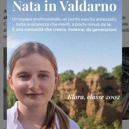
Ancora una perdita d'acqua a Figline, ancora un problema
affrontato e peggiorato.
I tecnici di Publiacqua sono intervenuti in
Corso Mazzini, in via Oberdan e nel vicolo Menichino per un guasto
alla rete idrica. Ma nonostante le opere per risolvere la situazione nell
serata un tratto di Corso Mazzini è allagato.