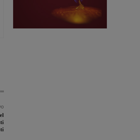
vo
el
ti
ti