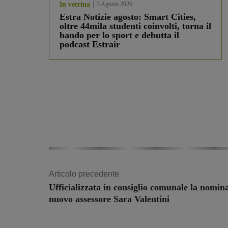
In vetrina
3 Agosto 2026
Estra Notizie agosto: Smart Cities,
oltre 44mila studenti coinvolti, torna il
bando per lo sport e debutta il
podcast Estrair
Articolo precedente
Ufficializzata in consiglio comunale la nomin
nuovo assessore Sara Valentini