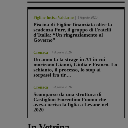
Figline Incisa Valdarno
1 Agosto 2026
Piscina di Figline finanziata oltre la
scadenza Pnrr, il gruppo di Fratelli
d’Italia: “Un ringraziamento al
Governo”
Cronaca
4 Agosto 2026
Un anno fa la strage in A1 in cui
morirono Gianni, Giulia e Franco. Lo
schianto, il processo, lo stop ai
sorpassi fra tir....
Cronaca
3 Agosto 2026
Scomparso da una struttura di
Castiglion Fiorentino l’uomo che
aveva ucciso la figlia a Levane nel
2020
In Vetrina