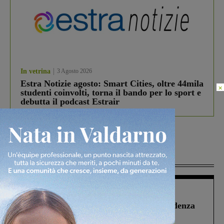
In vetrina
3 Agosto 2026
Estra Notizie agosto: Smart Cities, oltre 44mila
×
studenti coinvolti, torna il bando per lo sport e
debutta il podcast Estrair
Più lette
Figline Incisa Valdarno
1 Agosto 2026
Piscina di Figline finanziata oltre la scadenza
Pnrr, il gruppo di Fratelli d’Italia: “Un
ringraziamento al Governo”