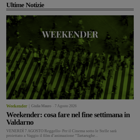
Ultime Notizie
Weekender
Giulia Mauro
-
7 Agosto 2026
Weekender: cosa fare nel fine settimana in
Valdarno
VENERDÌ 7 AGOSTO Reggello- Per il Cinema sotto le Stelle sarà
proiettato a Vaggio il film d’animazione “Tartarughe...