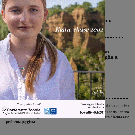
Cronaca
4 Agosto 2026
Un anno fa la strage in A1 in cui morirono
Gianni, Giulia e Franco. Lo schianto, il
processo, lo stop ai sorpassi fra tir....
Cronaca
3 Agosto 2026
Scomparso da una struttura di Castiglion
Fiorentino l’uomo che aveva ucciso la figlia a
Levane nel 2020
Articolo precedente
Articolo successivo
Perdite d’acqua: i tecnici di
Arturo Badii: quando l’antico
Publiacqua intervengono ma il
mestiere di fabbro diventa arte
problema peggiora