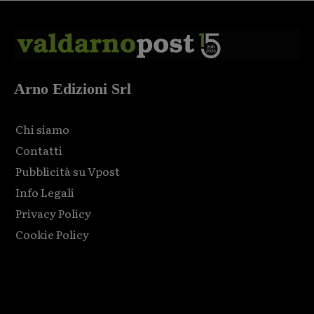
Arno Edizioni Srl
Chi siamo
Contatti
Pubblicità su Vpost
Info Legali
Privacy Policy
Cookie Policy
Html code here! Replace this with any non empty raw html
code and that's it.