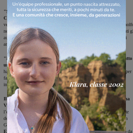
"Storia di un povero prete", dedicato alla vita di don Ivan
Cornioli,
curato da Anna Vieri e Pierluigi Ermini, sarà presentato
venerdì 10 novembre alle 18 nella sala consiliare di Palazzo d'Arnolf
nell’ambito della rassegna “Le piazze del sapere”. Saranno presenti gl
autori del libro, il sindaco di San Giovanni Maurizio Viligiardi, gli
amici di don Ivan.
"Il volume nasce dalla voglia di ricordare un uomo e soprattutto
un sacerdote
(scomparso nel 2009) caro a molte persone, che lo
hanno conosciuto e che lo ricordano con molto affetto, ma anche per
farlo conoscere a coloro che non hanno avuto la fortuna di
incontrarlo".
Il libro si compone di due part
i:
la prima parte, scritta da Anna
Vieri
, riguarda i primi anni di sacerdozio di don Ivan e tutta
l’esperienza vissuta accanto al Movimento Operaio come assistente
delle Acli ed ai giovani lavoratori di Gioventù Aclista, prima a San
Giovanni e poi a Roma;
la seconda parte, scritta da Pierluigi
Ermini,
si riferisce a tutto il periodo trascorso, dopo il suo rientro da