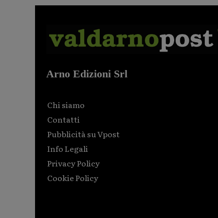
Arno Edizioni Srl
Chi siamo
Contatti
Pubblicità su Vpost
Info Legali
Privacy Policy
Cookie Policy
Html code here! Replace this with any non empty raw
html code and that's it.