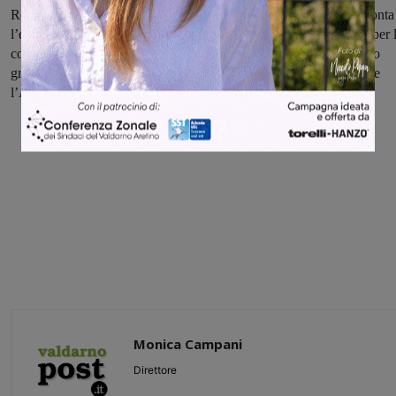
Roma, nella Parrocchia di san Pio X a San Giovanni. Qui si racconta
l’esperienza di parroco con la sua energia innovativa, importante per 
comunità parrocchiale e per tutta la città di San Giovanni e proprio
grazie a lui sono nate esperienze importanti in campo sociale come
l’Associazione valdarnese di solidarietà e la Caritas.
Monica Campani
Direttore