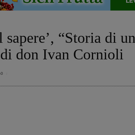
l sapere’, “Storia di u
 di don Ivan Cornioli
80