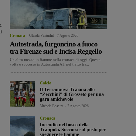
o,
i
Cronaca
Glenda Venturini
-
7 Agosto 2026
Autostrada, furgoncino a fuoco
tra Firenze sud e Incisa Reggello
Un altro mezzo in fiamme nella cronaca di oggi. Questa
volta è successo in Autostrada A1, nel tratto fra...
Calcio
Il Terranuova Traiana allo
“Zecchini” di Grosseto per una
gara amichevole
Michele Bossini
-
7 Agosto 2026
Cronaca
Incendio nel bosco della
Trappola. Soccorsi sul posto per
spegnere le fiamme