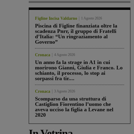
Figline Incisa Valdarno
1 Agosto 2026
Piscina di Figline finanziata oltre la
scadenza Pnrr, il gruppo di Fratelli
d’Italia: “Un ringraziamento al
Governo”
Cronaca
4 Agosto 2026
Un anno fa la strage in A1 in cui
morirono Gianni, Giulia e Franco. Lo
schianto, il processo, lo stop ai
sorpassi fra tir....
Cronaca
3 Agosto 2026
Scomparso da una struttura di
Castiglion Fiorentino l’uomo che
aveva ucciso la figlia a Levane nel
2020
In Vetrina