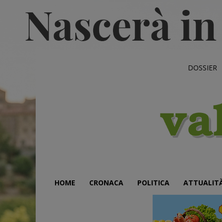
DOSSIER
HOME
CRONACA
POLITICA
ATTUALIT