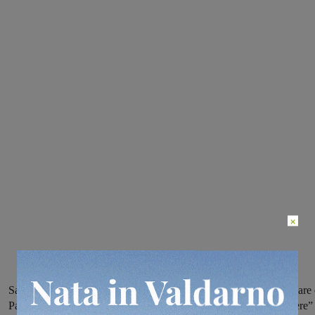
×
Sarà presentato venerdì 10 novembre alle 18 presso la sala consiliare 
Palazzo d’Arnolfo, nell’ambito della rassegna “Le piazze del sapere”