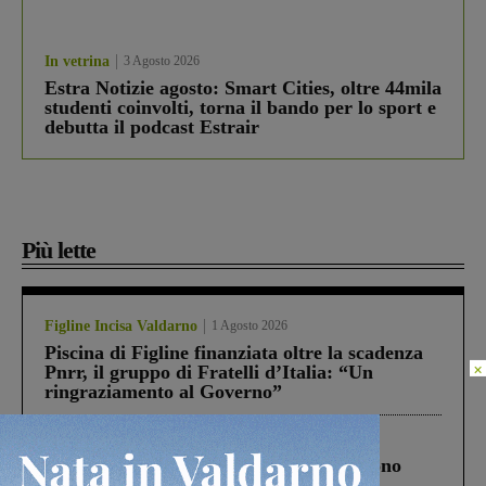
In vetrina
3 Agosto 2026
Estra Notizie agosto: Smart Cities, oltre 44mila
studenti coinvolti, torna il bando per lo sport e
debutta il podcast Estrair
Più lette
Figline Incisa Valdarno
1 Agosto 2026
Piscina di Figline finanziata oltre la scadenza
×
Pnrr, il gruppo di Fratelli d’Italia: “Un
ringraziamento al Governo”
Cronaca
4 Agosto 2026
Un anno fa la strage in A1 in cui morirono
Gianni, Giulia e Franco. Lo schianto, il