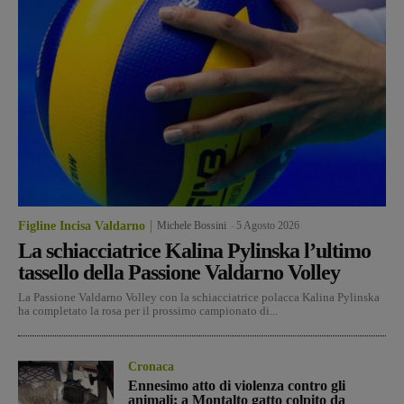
Figline Incisa Valdarno
Michele Bossini
-
5 Agosto 2026
La schiacciatrice Kalina Pylinska l’ultimo
tassello della Passione Valdarno Volley
La Passione Valdarno Volley con la schiacciatrice polacca Kalina Pylinska
ha completato la rosa per il prossimo campionato di...
Cronaca
Ennesimo atto di violenza contro gli
animali: a Montalto gatto colpito da