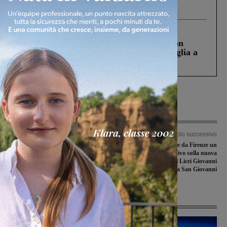
processo, lo stop ai sorpassi fra tir....
Cronaca
3 Agosto 2026
Scomparso da una struttura di Castiglion
Fiorentino l’uomo che aveva ucciso la figlia a
Levane nel 2020
Articolo precedente
Articolo successivo
I risultati conseguiti dalle valdarnesi
“La scuola oltre”, parte da Firenze un
di Seconda categoria nella
percorso formativo sulla nuova
ventunesima giornata
didattica. Iniziativa dei Licei Giovanni
da San Giovanni
Ultime Notizie