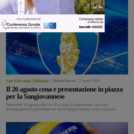
San Giovanni Valdarno
Michele Bossini
-
5 Agosto 2026
Il 26 agosto cena e presentazione in piazza
per la Sangiovannese
Mercoledì 26 agosto alle ore 20 si terrà la tradizionale cena che
accompagnerà la presentazione della Sangiovannese nella consueta...