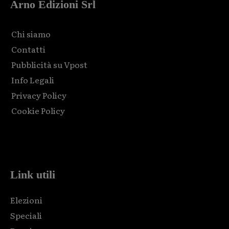
Arno Edizioni Srl
Chi siamo
Contatti
Pubblicità su Vpost
Info Legali
Privacy Policy
Cookie Policy
Html code here! Replace this with any non empty raw html
code and that's it.
Link utili
Elezioni
Speciali