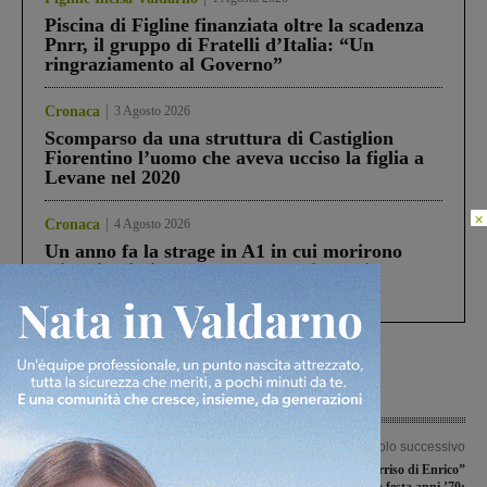
Piscina di Figline finanziata oltre la scadenza
Pnrr, il gruppo di Fratelli d’Italia: “Un
ringraziamento al Governo”
Cronaca
3 Agosto 2026
Scomparso da una struttura di Castiglion
Fiorentino l’uomo che aveva ucciso la figlia a
Levane nel 2020
×
Cronaca
4 Agosto 2026
Un anno fa la strage in A1 in cui morirono
Gianni, Giulia e Franco. Lo schianto, il
processo, lo stop ai sorpassi fra tir....
Articolo precedente
Articolo successivo
Pogi, scattano le ricerche: scomparsa
L’associazione “Il Sorriso di Enrico”
una donna di 65 anni. Ritrovata dopo
lancia la festa anni ’70: