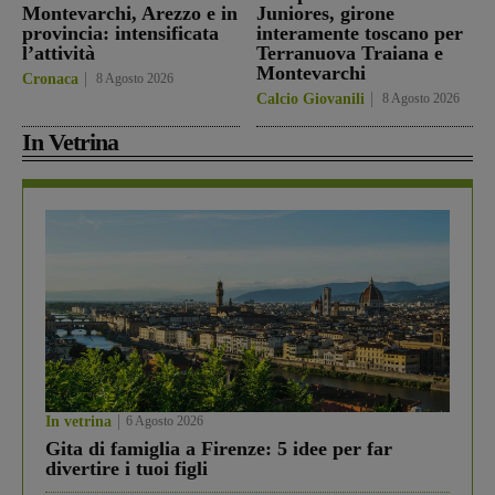
Montevarchi, Arezzo e in
Juniores, girone
provincia: intensificata
interamente toscano per
l’attività
Terranuova Traiana e
Montevarchi
Cronaca
8 Agosto 2026
Calcio Giovanili
8 Agosto 2026
In Vetrina
In vetrina
6 Agosto 2026
Gita di famiglia a Firenze: 5 idee per far
divertire i tuoi figli