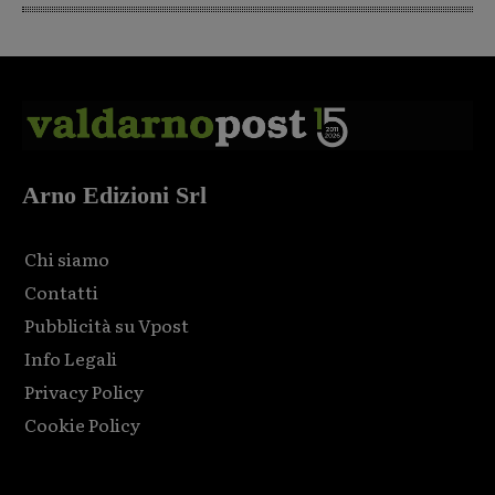
Arno Edizioni Srl
Chi siamo
Contatti
Pubblicità su Vpost
Info Legali
Privacy Policy
Cookie Policy
Html code here! Replace this with any non empty raw html
code and that's it.