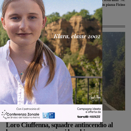
poche ore
appuntamento in piazza Ficino
Ultime Notizie
Cronaca
Monica Campani
-
8 Agosto 2026
Loro Ciuffenna, squadre antincendio al