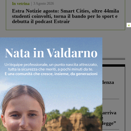
In vetrina
3 Agosto 2026
Estra Notizie agosto: Smart Cities, oltre 44mila
studenti coinvolti, torna il bando per lo sport e
debutta il podcast Estrair
×
Più lette
Figline Incisa Valdarno
1 Agosto 2026
Piscina di Figline finanziata oltre la scadenza
Pnrr, il gruppo di Fratelli d’Italia: “Un
ringraziamento al Governo”
Reggello
30 Luglio 2026
Reggello, la chiusura di ‘Mordi e fuggi’ arriva
in Consiglio. Il sindaco: “Come Comune
abbiamo agito solo per far rispettare la legge”