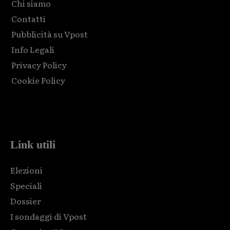
Chi siamo
Contatti
Pubblicità su Vpost
Info Legali
Privacy Policy
Cookie Policy
Html code here! Replace this with any non empty raw html
code and that's it.
Link utili
Elezioni
Speciali
Dossier
I sondaggi di Vpost