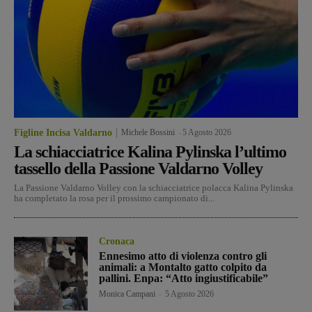
Figline Incisa Valdarno
Michele Bossini
-
5 Agosto 2026
La schiacciatrice Kalina Pylinska l’ultimo
tassello della Passione Valdarno Volley
La Passione Valdarno Volley con la schiacciatrice polacca Kalina Pylinska
ha completato la rosa per il prossimo campionato di...
Cronaca
Ennesimo atto di violenza contro gli
animali: a Montalto gatto colpito da
pallini. Enpa: “Atto ingiustificabile”
Monica Campani
-
5 Agosto 2026