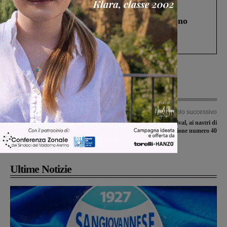
Cronaca
4 Agosto 2026
Un anno fa la strage in A1 in cui morirono
Gianni, Giulia e Franco. Lo schianto, il
processo, lo stop ai sorpassi fra tir....
Articolo precedente
Articolo successivo
Tredicenne caduto dal ponte di
Valdarno Jazz Festival, ai nastri di
Annibale: le foto della zona. Indagini
partenza l’edizione numero 40
in corso
Ultime Notizie