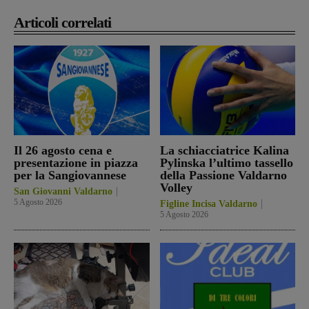
Articoli correlati
Il 26 agosto cena e
La schiacciatrice Kalina
presentazione in piazza
Pylinska l’ultimo tassello
per la Sangiovannese
della Passione Valdarno
Volley
San Giovanni Valdarno
5 Agosto 2026
Figline Incisa Valdarno
5 Agosto 2026