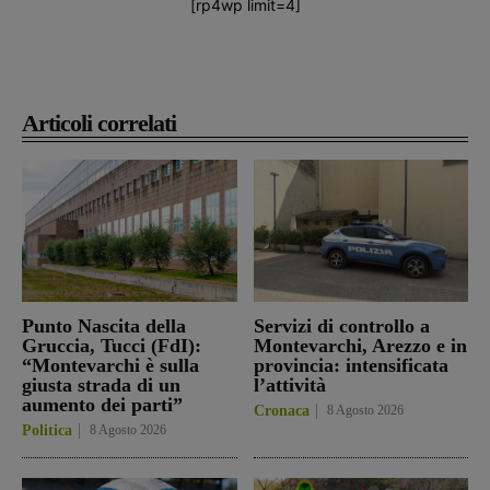
[rp4wp limit=4]
Articoli correlati
Punto Nascita della
Servizi di controllo a
Gruccia, Tucci (FdI):
Montevarchi, Arezzo e in
“Montevarchi è sulla
provincia: intensificata
giusta strada di un
l’attività
aumento dei parti”
Cronaca
8 Agosto 2026
Politica
8 Agosto 2026