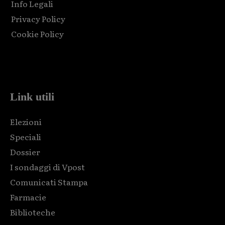
Info Legali
Privacy Policy
Cookie Policy
Html code here! Replace this with any non empty raw html
code and that's it.
Link utili
Elezioni
Speciali
Dossier
I sondaggi di Vpost
Comunicati Stampa
Farmacie
Biblioteche