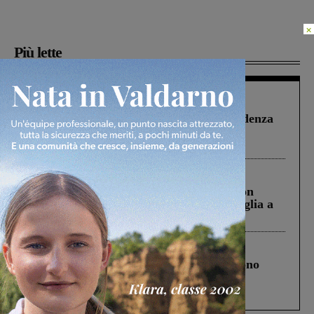
×
Più lette
Figline Incisa Valdarno
1 Agosto 2026
Piscina di Figline finanziata oltre la scadenza
Pnrr, il gruppo di Fratelli d’Italia: “Un
ringraziamento al Governo”
Cronaca
3 Agosto 2026
Scomparso da una struttura di Castiglion
Fiorentino l’uomo che aveva ucciso la figlia a
Levane nel 2020
Cronaca
4 Agosto 2026
Un anno fa la strage in A1 in cui morirono
Gianni, Giulia e Franco. Lo schianto, il
processo, lo stop ai sorpassi fra tir....