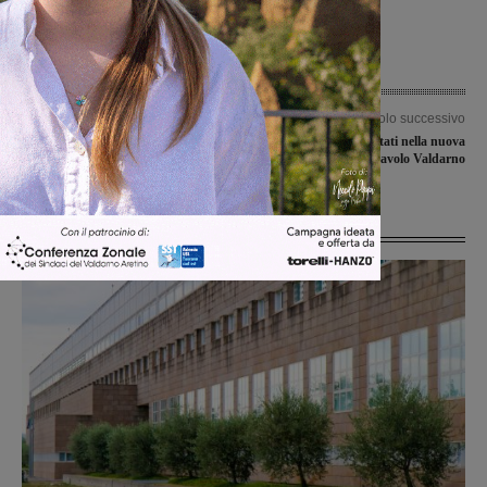
Articolo precedente
Articolo successivo
Synergy a Lucca per il bis, Galli a
Subito buoni risultati nella nuova
Montale per il primo successo
stagione per il Tennistavolo Valdarno
Ultime Notizie