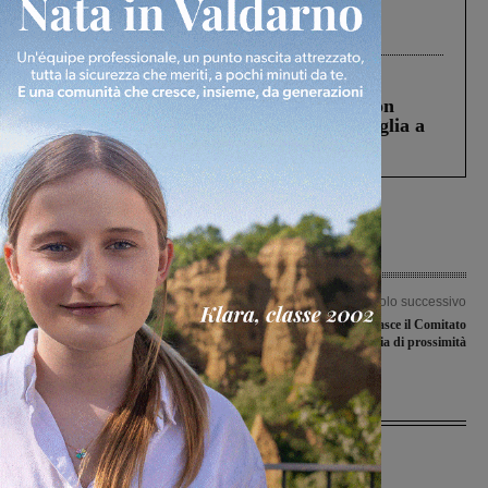
Gianni, Giulia e Franco. Lo schianto, il
processo, lo stop ai sorpassi fra tir....
Cronaca
3 Agosto 2026
Scomparso da una struttura di Castiglion
Fiorentino l’uomo che aveva ucciso la figlia a
Levane nel 2020
Articolo precedente
Articolo successivo
Festa Olimpia Valdarnese, suo il
‘Ora o mai più’: nasce il Comitato
Meeting nazionale giovanissimi
valdarnese pro Giustizia di prossimità
Ultime Notizie