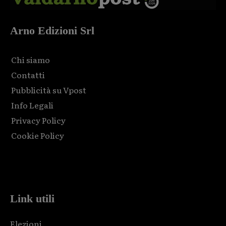
Arno Edizioni Srl
Chi siamo
Contatti
Pubblicità su Vpost
Info Legali
Privacy Policy
Cookie Policy
Html code here! Replace this with any non empty raw html
code and that's it.
Link utili
Elezioni