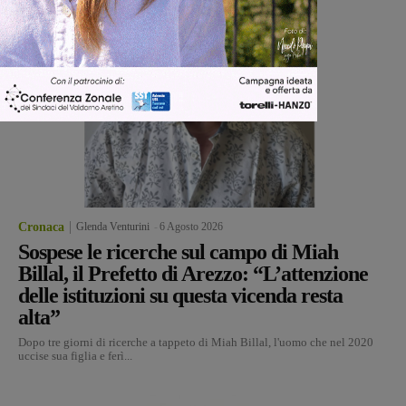
Cronaca
Glenda Venturini
-
6 Agosto 2026
Sospese le ricerche sul campo di Miah
Billal, il Prefetto di Arezzo: “L’attenzione
delle istituzioni su questa vicenda resta
alta”
Dopo tre giorni di ricerche a tappeto di Miah Billal, l'uomo che nel 2020
uccise sua figlia e ferì...