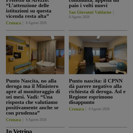
“L’attenzione delle
paio i volti nuovi
istituzioni su questa
San Giovanni Valdarno
vicenda resta alta”
6 Agosto 2026
Cronaca
6 Agosto 2026
Punto Nascita, no alla
Punto nascita: il CPNN
deroga ma il Ministero
dà parere negativo alla
apre al monitoraggio di
richiesta di deroga. Asl e
sei mesi. Vadi: “Una
Regione esprimono
risposta che valutiamo
disappunto
positivamente anche se
Cronaca
6 Agosto 2026
con prudenza”
Cronaca
6 Agosto 2026
In Vetrina