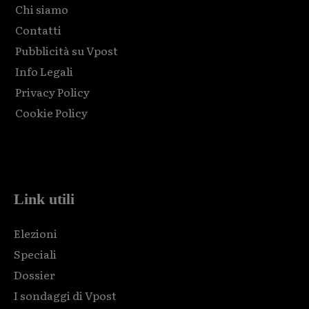
Chi siamo
Contatti
Pubblicità su Vpost
Info Legali
Privacy Policy
Cookie Policy
Html code here! Replace this with any non empty raw html
code and that's it.
Link utili
Elezioni
Speciali
Dossier
I sondaggi di Vpost