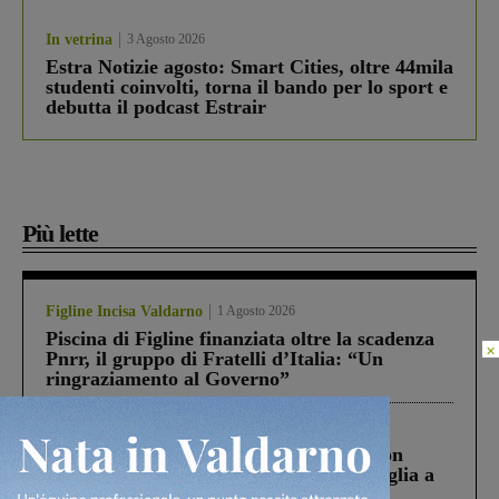
In vetrina
3 Agosto 2026
Estra Notizie agosto: Smart Cities, oltre 44mila
studenti coinvolti, torna il bando per lo sport e
debutta il podcast Estrair
Più lette
Figline Incisa Valdarno
1 Agosto 2026
Piscina di Figline finanziata oltre la scadenza
×
Pnrr, il gruppo di Fratelli d’Italia: “Un
ringraziamento al Governo”
Cronaca
3 Agosto 2026
Scomparso da una struttura di Castiglion
Fiorentino l’uomo che aveva ucciso la figlia a
Levane nel 2020