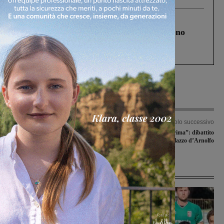
Cronaca
4 Agosto 2026
Un anno fa la strage in A1 in cui morirono
Gianni, Giulia e Franco. Lo schianto, il
processo, lo stop ai sorpassi fra tir....
Articolo precedente
Articolo successivo
Accademia musicale valdarnese: le
“1968 niente come prima”: dibattito
proposte per il 2019
in Palazzo d’Arnolfo
Ultime Notizie