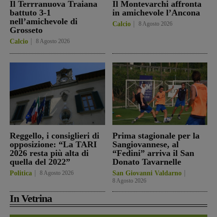
Il Terrranuova Traiana
Il Montevarchi affronta
battuto 3-1
in amichevole l’Ancona
nell’amichevole di
Calcio
8 Agosto 2026
Grosseto
Calcio
8 Agosto 2026
Reggello, i consiglieri di
Prima stagionale per la
opposizione: “La TARI
Sangiovannese, al
2026 resta più alta di
“Fedini” arriva il San
quella del 2022”
Donato Tavarnelle
Politica
8 Agosto 2026
San Giovanni Valdarno
8 Agosto 2026
In Vetrina