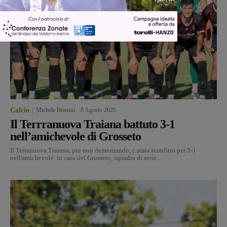
Calcio
Michele Bossini
-
8 Agosto 2026
Il Terrranuova Traiana battuto 3-1
nell’amichevole di Grosseto
Il Terranuova Traiana, pur non demeritando, è stata sconfitto per 3-1
nell'amichevole in casa del Grosseto, squadra di serie...