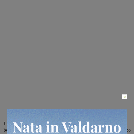
×
La Pro Loco Marsilio Ficino ha appena aperto il concorso per i
bozzetti: dovranno essere consegnati entro il 20 dicembre. Il drappo