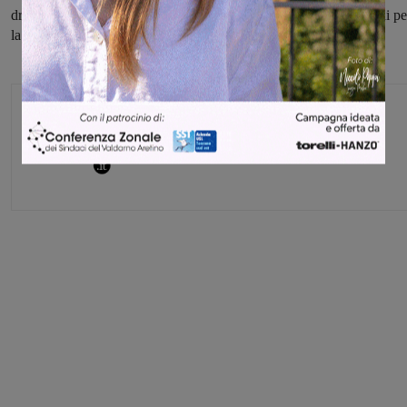
drappo entro il 7 marzo, e otterrà un corrispettivo di 600 euro lordi pe
la sua opera.
Glenda Venturini
Capo redattore
Share