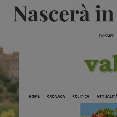
DOSSIER
HOME
CRONACA
POLITICA
ATTUALIT