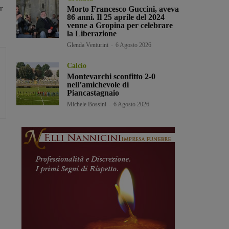
r
Morto Francesco Guccini, aveva
86 anni. Il 25 aprile del 2024
venne a Gropina per celebrare
la Liberazione
Glenda Venturini
-
6 Agosto 2026
Calcio
Montevarchi sconfitto 2-0
nell’amichevole di
Piancastagnaio
Michele Bossini
-
6 Agosto 2026