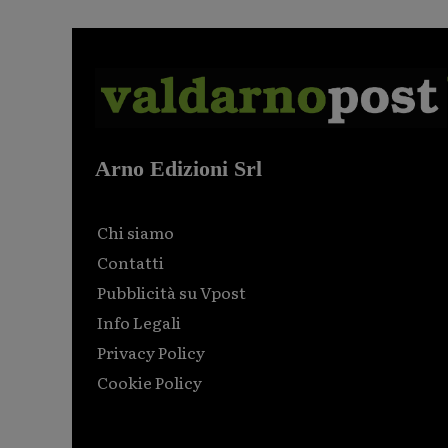
Arno Edizioni Srl
Chi siamo
Contatti
Pubblicità su Vpost
Info Legali
Privacy Policy
Cookie Policy
Html code here! Replace this with any non empty raw
html code and that's it.