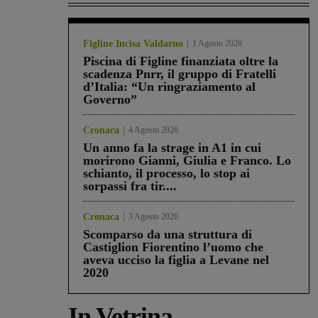
Figline Incisa Valdarno
1 Agosto 2026
Piscina di Figline finanziata oltre la
scadenza Pnrr, il gruppo di Fratelli
d’Italia: “Un ringraziamento al
Governo”
Cronaca
4 Agosto 2026
Un anno fa la strage in A1 in cui
morirono Gianni, Giulia e Franco. Lo
schianto, il processo, lo stop ai
sorpassi fra tir....
Cronaca
3 Agosto 2026
Scomparso da una struttura di
Castiglion Fiorentino l’uomo che
aveva ucciso la figlia a Levane nel
2020
In Vetrina