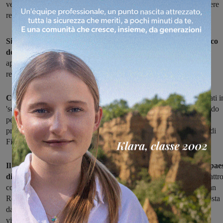
vero e proprio, che diventerà il simbolo del Palio 2018, dovrà essere
realizzato entro il mese di marzo
Si cerca l'artista che realizzerà il drappo del Palio di San Rocco
del 2018.
L'associazione Pro Loco Marsilio Ficino di Figline ha
appena aperto i termini del concorso per l'affidamento della
realizzazione del drappo, dedicato al quarantaseiesimo Palio.
C'è tempo fino al 20 gennaio per presentare i bozzetti:
realizzati i
'scala' rispetto al drappo vero e proprio (le misure previste dal bando
per i bozzetti sono 50×25 centimetri), dovranno essere consegnati
presso l'ufficio della Pro Loco Marsilio Ficino, al palazzo Pretori di
Figline, nei giorni di apertura del martedì e venerdì mattina.
Il drappo di tela, come da tradizione, dovrà rappresentare il pae
di Figline e il Palio di San Rocco
, contenere gli stemmi delle quattr
contrade cittadine e anche la scritta "Quarantaseiesimo Palio di San
Rocco". L'artista vincitore sarà scelto da una commissione composta
dalla Presidente della ProLoco e da esperti d'arte a vario titolo. Il
vincitore del concorso dovrà poi realizzare e consegnare il