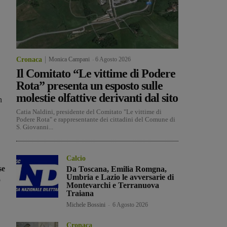
Cronaca
Monica Campani
-
6 Agosto 2026
Il Comitato “Le vittime di Podere
Rota” presenta un esposto sulle
molestie olfattive derivanti dal sito
n
Catia Naldini, presidente del Comitato "Le vittime di
Podere Rota" e rappresentante dei cittadini del Comune di
S. Giovanni...
Calcio
se
Da Toscana, Emilia Romgna,
Umbria e Lazio le avversarie di
o
Montevarchi e Terranuova
Traiana
Michele Bossini
-
6 Agosto 2026
Cronaca