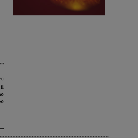
vo
il
no
bo