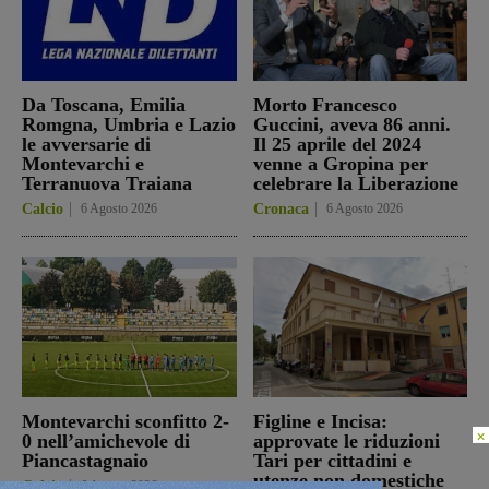
Da Toscana, Emilia
Morto Francesco
Romgna, Umbria e Lazio
Guccini, aveva 86 anni.
le avversarie di
Il 25 aprile del 2024
Montevarchi e
venne a Gropina per
Terranuova Traiana
celebrare la Liberazione
Calcio
6 Agosto 2026
Cronaca
6 Agosto 2026
Montevarchi sconfitto 2-
Figline e Incisa:
×
0 nell’amichevole di
approvate le riduzioni
Piancastagnaio
Tari per cittadini e
utenze non domestiche
Calcio
6 Agosto 2026