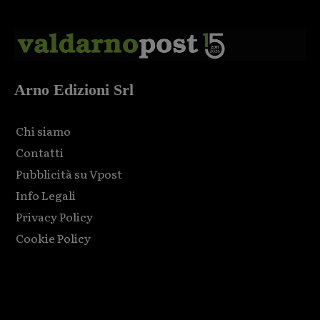
Arno Edizioni Srl
Chi siamo
Contatti
Pubblicità su Vpost
Info Legali
Privacy Policy
Cookie Policy
Html code here! Replace this with any non empty raw html
code and that's it.