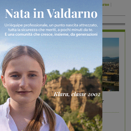
Figline Incisa Valdarno
6 Agosto 2026
In Vetrina
In vetrina
6 Agosto 2026
Gita di famiglia a Firenze: 5 idee per far
divertire i tuoi figli