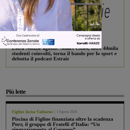
In vetrina
3 Agosto 2026
Estra Notizie agosto: Smart Cities, oltre 44mila
studenti coinvolti, torna il bando per lo sport e
debutta il podcast Estrair
Più lette
Figline Incisa Valdarno
1 Agosto 2026
Piscina di Figline finanziata oltre la scadenza
Pnrr, il gruppo di Fratelli d’Italia: “Un
ringraziamento al Governo”