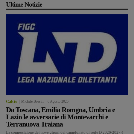
Ultime Notizie
Calcio
Michele Bossini
-
6 Agosto 2026
Da Toscana, Emilia Romgna, Umbria e
Lazio le avversarie di Montevarchi e
Terranuova Traiana
La composizione dei nove gironi del campionato di serie D 2026-2027 è