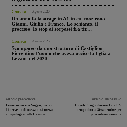
Cronaca
4 Agosto 2026
Un anno fa la strage in A1 in cui morirono
Gianni, Giulia e Franco. Lo schianto, il
processo, lo stop ai sorpassi fra tir....
Cronaca
3 Agosto 2026
Scomparso da una struttura di Castiglion
Fiorentino l’uomo che aveva ucciso la figlia a
Levane nel 2020
Articolo precedente
Articolo successivo
Lavori in corso a Vaggio, partito
Covid-19, agevolazioni Tari. C’è
l’intervento di messa in sicurezza
tempo fino al 30 settembre per
idrogeologica della frazione
presentare domanda