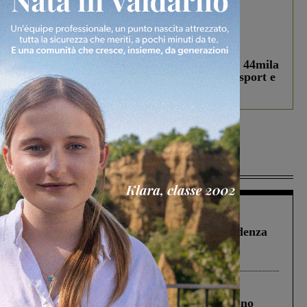
In vetrina
3 Agosto 2026
Estra Notizie agosto: Smart Cities, oltre 44mila
studenti coinvolti, torna il bando per lo sport e
debutta il podcast Estrair
Più lette
Figline Incisa Valdarno
1 Agosto 2026
Piscina di Figline finanziata oltre la scadenza
Pnrr, il gruppo di Fratelli d’Italia: “Un
ringraziamento al Governo”
Cronaca
4 Agosto 2026
Un anno fa la strage in A1 in cui morirono