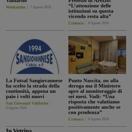
Valdarno
Prefetto di Arezzo:
“L’attenzione delle
Weekender
7 Agosto 2026
istituzioni su questa
vicenda resta alta”
Cronaca
6 Agosto 2026
La Futsal Sangiovannese
Punto Nascita, no alla
ha scelto la strada della
deroga ma il Ministero
continuità, appena un
apre al monitoraggio di
paio i volti nuovi
sei mesi. Vadi: “Una
risposta che valutiamo
San Giovanni Valdarno
positivamente anche se
6 Agosto 2026
con prudenza”
Cronaca
6 Agosto 2026
In Vetrina