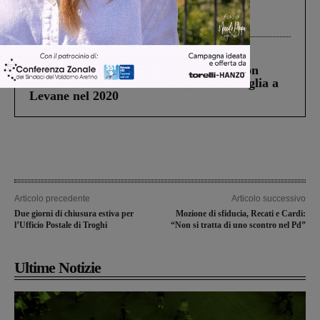
Gianni, Giulia e Franco. Lo schianto, il
processo, lo stop ai sorpassi fra tir....
Cronaca
3 Agosto 2026
Scomparso da una struttura di Castiglion
Fiorentino l’uomo che aveva ucciso la figlia a
Levane nel 2020
Articolo precedente
Articolo successivo
Due giorni di chiusura estiva per
Mozione di sfiducia, Recati e Cardi:
l’Ufficio Postale di Troghi
“Non si tratta di uno scontro nel Pd”
Ultime Notizie