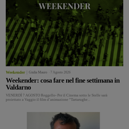
Weekender
Giulia Mauro
-
7 Agosto 2026
Weekender: cosa fare nel fine settimana in
Valdarno
VENERDÌ 7 AGOSTO Reggello- Per il Cinema sotto le Stelle sarà
proiettato a Vaggio il film d’animazione “Tartarughe...