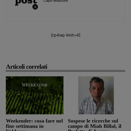
Capo redattore
[rp4wp limit=4]
Articoli correlati
Weekender: cosa fare nel
Sospese le ricerche sul
fine settimana in
campo di Miah Billal, il