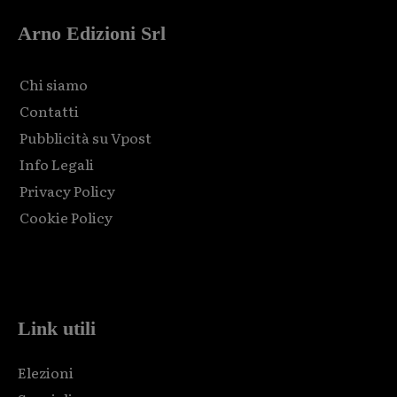
Arno Edizioni Srl
Chi siamo
Contatti
Pubblicità su Vpost
Info Legali
Privacy Policy
Cookie Policy
Html code here! Replace this with any non empty raw html
code and that's it.
Link utili
Elezioni