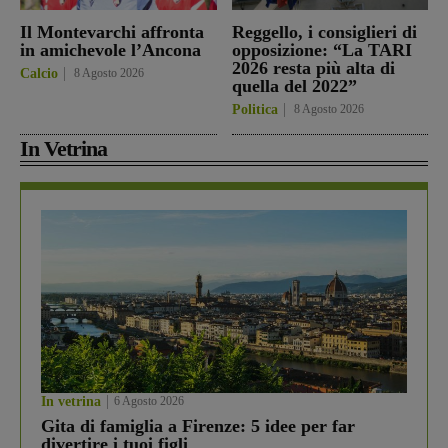
Il Montevarchi affronta
Reggello, i consiglieri di
in amichevole l’Ancona
opposizione: “La TARI
2026 resta più alta di
Calcio
8 Agosto 2026
quella del 2022”
Politica
8 Agosto 2026
In Vetrina
In vetrina
6 Agosto 2026
Gita di famiglia a Firenze: 5 idee per far
divertire i tuoi figli