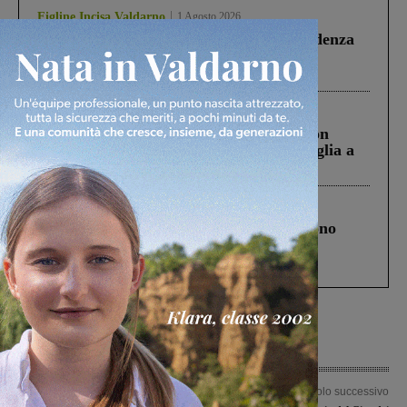
Figline Incisa Valdarno
1 Agosto 2026
Piscina di Figline finanziata oltre la scadenza
Pnrr, il gruppo di Fratelli d’Italia: “Un
ringraziamento al Governo”
Cronaca
3 Agosto 2026
Scomparso da una struttura di Castiglion
Fiorentino l’uomo che aveva ucciso la figlia a
Levane nel 2020
Cronaca
4 Agosto 2026
Un anno fa la strage in A1 in cui morirono
Gianni, Giulia e Franco. Lo schianto, il
processo, lo stop ai sorpassi fra tir....
Articolo precedente
Articolo successivo