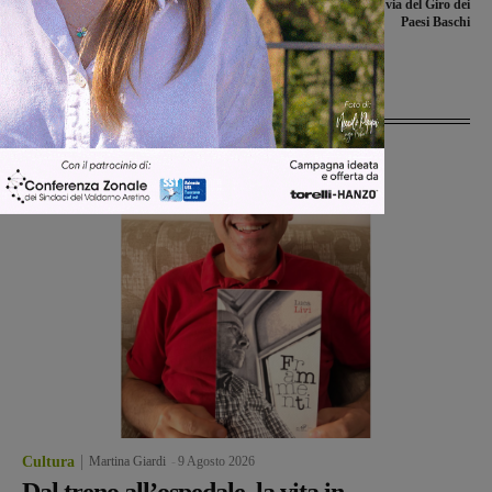
Con il motto ‘Insieme per cambiare’
Rinaldo Nocentini al via del Giro dei
Lorenzo Martellini presenta la sua
Paesi Baschi
candidatura a sindaco
Ultime Notizie
Cultura
Martina Giardi
-
9 Agosto 2026
Dal treno all’ospedale, la vita in