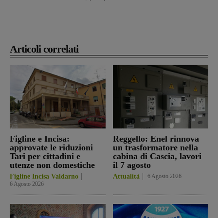
Articoli correlati
Figline e Incisa:
Reggello: Enel rinnova
approvate le riduzioni
un trasformatore nella
Tari per cittadini e
cabina di Cascia, lavori
utenze non domestiche
il 7 agosto
Figline Incisa Valdarno
Attualità
6 Agosto 2026
6 Agosto 2026