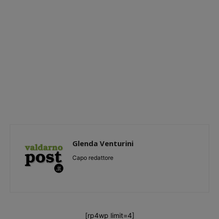
Glenda Venturini
Capo redattore
[rp4wp limit=4]