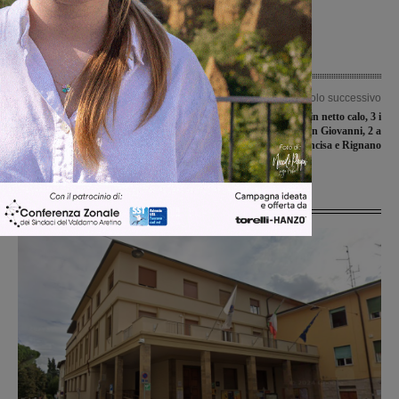
Articolo precedente
Articolo successivo
La Bruschi Basket San Giovanni si è
Covid-19, numeri in netto calo, 3 i
imposta sul campo della Alpo Basket
nuovi casi: 1 a San Giovanni, 2 a
Figline Incisa e Rignano
Ultime Notizie