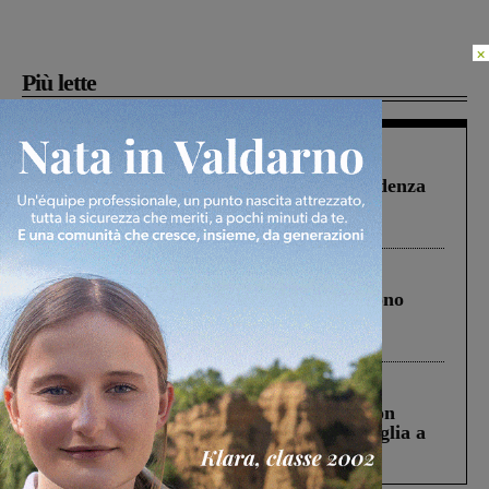
×
Più lette
Figline Incisa Valdarno
1 Agosto 2026
Piscina di Figline finanziata oltre la scadenza
Pnrr, il gruppo di Fratelli d’Italia: “Un
ringraziamento al Governo”
Cronaca
4 Agosto 2026
Un anno fa la strage in A1 in cui morirono
Gianni, Giulia e Franco. Lo schianto, il
processo, lo stop ai sorpassi fra tir....
Cronaca
3 Agosto 2026
Scomparso da una struttura di Castiglion
Fiorentino l’uomo che aveva ucciso la figlia a
Levane nel 2020