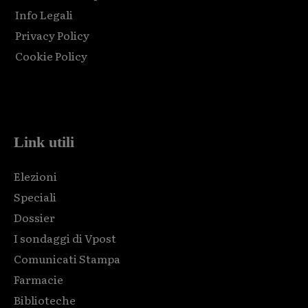
Info Legali
Privacy Policy
Cookie Policy
Html code here! Replace this with any non empty raw html
code and that's it.
Link utili
Elezioni
Speciali
Dossier
I sondaggi di Vpost
Comunicati Stampa
Farmacie
Biblioteche