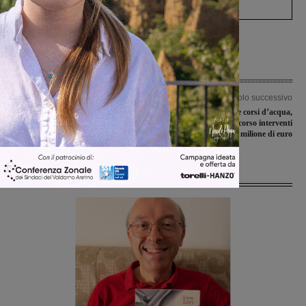
Articolo precedente
Articolo successivo
San Giovanni, Oltrarno: “la scuola
Manutenzione a fiumi e corsi d’acqua,
dei colori” apre le porte al quartiere
a Figline e Incisa in corso interventi
da mezzo milione di euro
Ultime Notizie