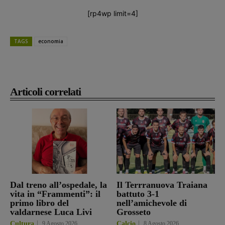
[rp4wp limit=4]
TAGS
economia
Articoli correlati
Dal treno all’ospedale, la
Il Terrranuova Traiana
vita in “Frammenti”: il
battuto 3-1
primo libro del
nell’amichevole di
valdarnese Luca Livi
Grosseto
Cultura
9 Agosto 2026
Calcio
8 Agosto 2026