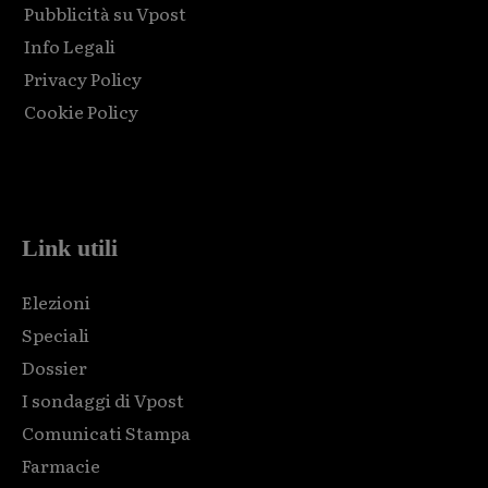
Pubblicità su Vpost
Info Legali
Privacy Policy
Cookie Policy
Html code here! Replace this with any non empty raw html
code and that's it.
Link utili
Elezioni
Speciali
Dossier
I sondaggi di Vpost
Comunicati Stampa
Farmacie