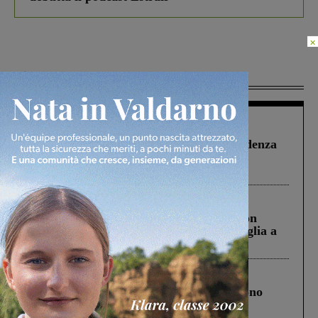
×
Più lette
Figline Incisa Valdarno
1 Agosto 2026
Piscina di Figline finanziata oltre la scadenza
Pnrr, il gruppo di Fratelli d’Italia: “Un
ringraziamento al Governo”
Cronaca
3 Agosto 2026
Scomparso da una struttura di Castiglion
Fiorentino l’uomo che aveva ucciso la figlia a
Levane nel 2020
Cronaca
4 Agosto 2026
Un anno fa la strage in A1 in cui morirono
Gianni, Giulia e Franco. Lo schianto, il
processo, lo stop ai sorpassi fra tir....