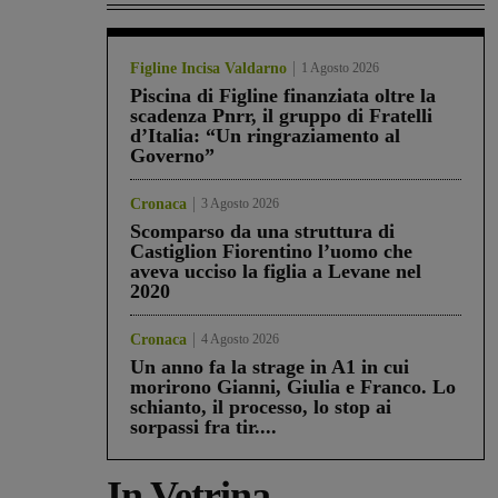
Figline Incisa Valdarno
1 Agosto 2026
Piscina di Figline finanziata oltre la
scadenza Pnrr, il gruppo di Fratelli
d’Italia: “Un ringraziamento al
Governo”
Cronaca
3 Agosto 2026
Scomparso da una struttura di
Castiglion Fiorentino l’uomo che
aveva ucciso la figlia a Levane nel
2020
Cronaca
4 Agosto 2026
Un anno fa la strage in A1 in cui
morirono Gianni, Giulia e Franco. Lo
schianto, il processo, lo stop ai
sorpassi fra tir....
In Vetrina