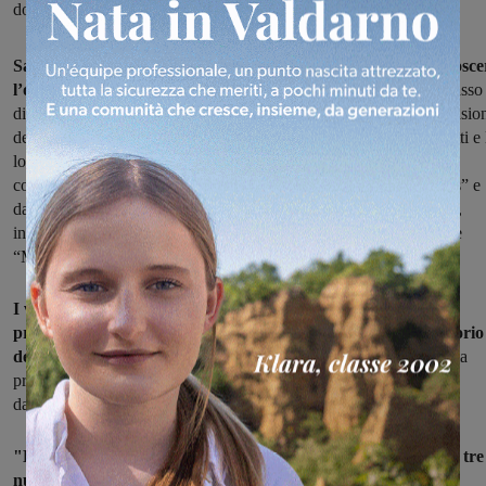
dopo il diploma della provincia di Arezzo
Sabato 12 gennaio sarà l’ultima occasione per scoprire e conosce
l’offerta formativa dell’ISIS Valdarno
, l’Istituto con maggior tasso
di occupazione dopo il diploma della provincia di Arezzo, in occasio
dell’Open Day. I docenti e gli studenti accoglieranno i futuri iscritti e 
loro famiglie dalle 15.00 alle 19.00 nella sede viale Gramsci, per
coloro che sono interessati ai percorsi offerti dall’ITT “G. Ferraris” e
dall’ ITE “F. Severi”, e nella sede in via Trieste 20 per coloro che,
invece, intendono approfondire l’offerta dell’Istituto Professionale
“Marconi”.
I visitatori potranno scoprire i nuovi orientamenti di studio
proposti dall’ISIS Valdarno in linea con le richieste del territorio
del mondo del lavoro
, richieste che confermano l’eccellenza della
preparazione professionale e tecnica dell’Istituto come risulta
dall’indagine Eduscopio, elaborata dalla fondazione Agnelli.
"Dal prossimo anno scolastico l’ISIS Valdarno ha puntato su tre
nuovi percorsi di studio
:
“biotecnologie sanitarie”
, rivolto agli