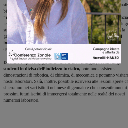
studenti che intendono acquisire le competenze nel campo delle anali
biologiche e negli ambiti chimico, biochimico e farmaceutico;
“relazioni internazionali per il marketing”
nel quale sono potenzia
le strategie di comunicazione aziendale attraverso lo studio di tre ling
straniere e attraverso l’uso di appropriati strumenti tecnologici per la
gestione aziendale a livello internazionale; e infine i
“percorsi del
benessere: estetista e acconciatore”
che si concludono con una
qualifica professionale al termine del III anno.
Durante l’open day gli studenti e le loro famiglie, accolti dagli
studenti in divisa dell’indirizzo turistico,
potranno assistere a
dimostrazioni di robotica, di chimica, di meccanica e potranno visitare
nostri laboratori. Sarà, inoltre, possibile iscriversi alle lezioni aperte c
si terranno nei vari istituti nel mese di gennaio e che consentiranno ai
prossimi futuri iscritti di immergersi totalmente nelle realtà dei nostri
numerosi laboratori.