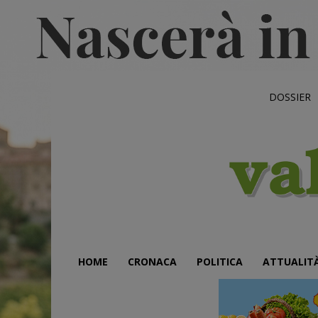
DOSSIER
HOME
CRONACA
POLITICA
ATTUALIT