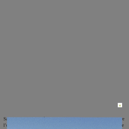
×
Sabato 12 gennaio sarà l’ultima occasione per scoprire e conoscere
l’offerta formativa dell’Istituto con il maggior tasso di occupazione