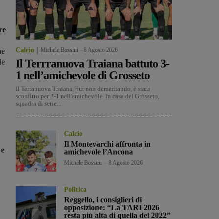
re
Calcio
Michele Bossini
-
8 Agosto 2026
ne
Il Terrranuova Traiana battuto 3-
le
1 nell’amichevole di Grosseto
Il Terranuova Traiana, pur non demeritando, è stata
sconfitto per 3-1 nell'amichevole in casa del Grosseto,
squadra di serie...
Calcio
Il Montevarchi affronta in
 e
amichevole l’Ancona
Michele Bossini
-
8 Agosto 2026
Politica
Reggello, i consiglieri di
opposizione: “La TARI 2026
resta più alta di quella del 2022”