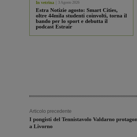
In vetrina
3 Agosto 2026
Estra Notizie agosto: Smart Cities,
oltre 44mila studenti coinvolti, torna il
bando per lo sport e debutta il
podcast Estrair
Articolo precedente
I pongisti del Tennistavolo Valdarno protagon
a Livorno