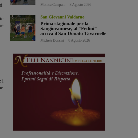
Monica Campani
-
8 Agosto 2026
si
San Giovanni Valdarno
te
Prima stagionale per la
ue
Sangiovannese, al “Fedini”
arriva il San Donato Tavarnelle
Michele Bossini
-
8 Agosto 2026
 i
he