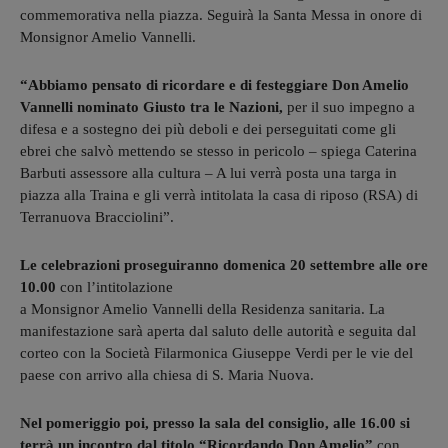
commemorativa nella piazza. Seguirà la Santa Messa in onore di
Monsignor Amelio Vannelli.
“Abbiamo pensato di ricordare e di festeggiare Don Amelio
Vannelli nominato Giusto tra le Nazioni,
per il suo impegno a
difesa e a sostegno dei più deboli e dei perseguitati come gli
ebrei che salvò mettendo se stesso in pericolo – spiega Caterina
Barbuti assessore alla cultura – A lui verrà posta una targa in
piazza alla Traina e gli verrà intitolata la casa di riposo (RSA) di
Terranuova Bracciolini”.
Le celebrazioni proseguiranno domenica 20 settembre alle ore
10.00
con l’intitolazione
a Monsignor Amelio Vannelli della Residenza sanitaria. La
manifestazione sarà aperta dal saluto delle autorità e seguita dal
corteo con la Società Filarmonica Giuseppe Verdi per le vie del
paese con arrivo alla chiesa di S. Maria Nuova.
Nel pomeriggio poi, presso la sala del consiglio, alle 16.00 si
terrà un incontro dal titolo “Ricordando Don Amelio”
con