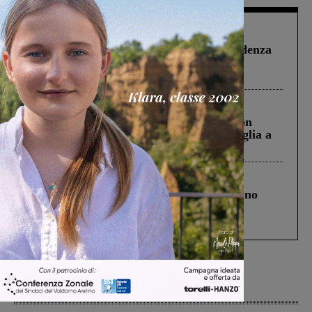
Figline Incisa Valdarno
1 Agosto 2026
Piscina di Figline finanziata oltre la scadenza
Pnrr, il gruppo di Fratelli d’Italia: “Un
ringraziamento al Governo”
Cronaca
3 Agosto 2026
Scomparso da una struttura di Castiglion
Fiorentino l’uomo che aveva ucciso la figlia a
Levane nel 2020
Cronaca
4 Agosto 2026
Un anno fa la strage in A1 in cui morirono
Gianni, Giulia e Franco. Lo schianto, il
processo, lo stop ai sorpassi fra tir....