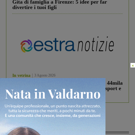
Gita di famiglia a Firenze: 5 idee per far
divertire i tuoi figli
×
In vetrina
3 Agosto 2026
Estra Notizie agosto: Smart Cities, oltre 44mila
studenti coinvolti, torna il bando per lo sport e
debutta il podcast Estrair
Più lette