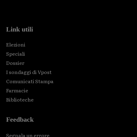
Html code here! Replace this with any non empty raw html
code and that's it.
Link utili
Elezioni
Speciali
Dossier
I sondaggi di Vpost
Comunicati Stampa
Farmacie
Biblioteche
Feedback
Segnala un errore