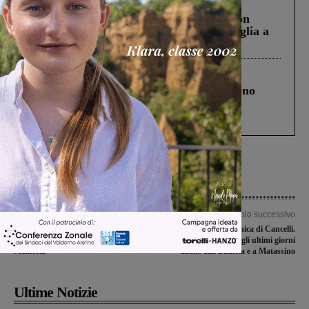
Cronaca
3 Agosto 2026
Scomparso da una struttura di Castiglion
Fiorentino l’uomo che aveva ucciso la figlia a
Levane nel 2020
Cronaca
4 Agosto 2026
Un anno fa la strage in A1 in cui morirono
Gianni, Giulia e Franco. Lo schianto, il
processo, lo stop ai sorpassi fra tir....
Articolo precedente
Articolo successivo
Concerto della Casa del Vento a
Furto in una colonica di Cancelli.
Laterina dedicato al Giorno della
Ladri in azione negli ultimi giorni
Memoria
anche alla Badiola e a Matassino
Ultime Notizie