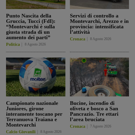
Punto Nascita della
Servizi di controllo a
Gruccia, Tucci (FdI):
Montevarchi, Arezzo e in
“Montevarchi è sulla
provincia: intensificata
giusta strada di un
l’attività
aumento dei parti”
Cronaca
8 Agosto 2026
Politica
8 Agosto 2026
Campionato nazionale
Bucine, incendio di
Juniores, girone
oliveta e bosco a San
interamente toscano per
Pancrazio. Tre ettari
Terranuova Traiana e
l’area bruciata
Montevarchi
Cronaca
7 Agosto 2026
Calcio Giovanili
8 Agosto 2026