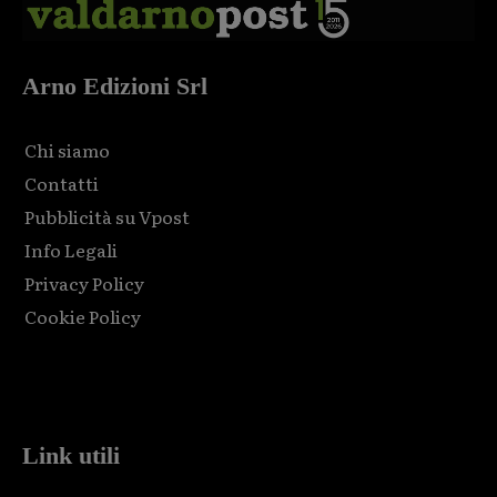
Arno Edizioni Srl
Chi siamo
Contatti
Pubblicità su Vpost
Info Legali
Privacy Policy
Cookie Policy
Html code here! Replace this with any non empty raw html
code and that's it.
Link utili