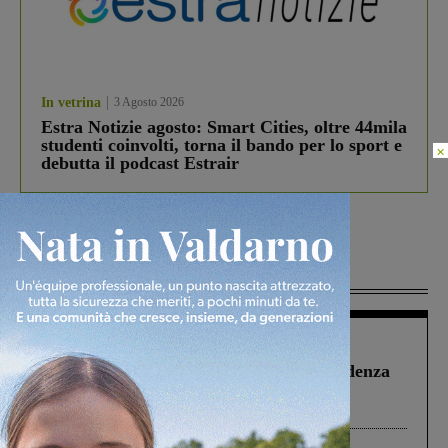
In vetrina
3 Agosto 2026
Estra Notizie agosto: Smart Cities, oltre 44mila
studenti coinvolti, torna il bando per lo sport e
×
debutta il podcast Estrair
Più lette
Figline Incisa Valdarno
1 Agosto 2026
Piscina di Figline finanziata oltre la scadenza
Pnrr, il gruppo di Fratelli d’Italia: “Un
ringraziamento al Governo”