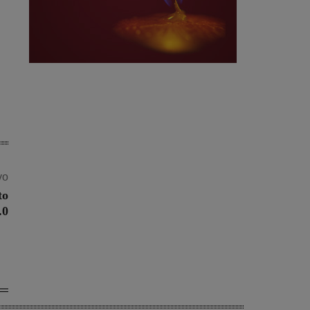
vo
to
.0