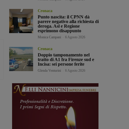
Cronaca
Punto nascita: il CPNN dà
parere negativo alla richiesta di
deroga. Asl e Regione
esprimono disappunto
Monica Campani
-
6 Agosto 2026
Cronaca
Doppio tamponamento nel
tratto di A1 fra Firenze sud e
Incisa: sei persone ferite
Glenda Venturini
-
6 Agosto 2026