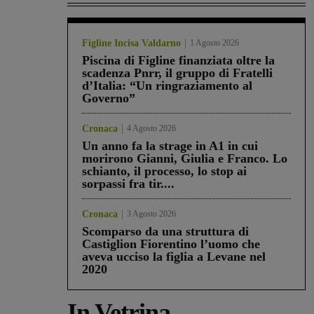
Figline Incisa Valdarno
1 Agosto 2026
Piscina di Figline finanziata oltre la
scadenza Pnrr, il gruppo di Fratelli
d’Italia: “Un ringraziamento al
Governo”
Cronaca
4 Agosto 2026
Un anno fa la strage in A1 in cui
morirono Gianni, Giulia e Franco. Lo
schianto, il processo, lo stop ai
sorpassi fra tir....
Cronaca
3 Agosto 2026
Scomparso da una struttura di
Castiglion Fiorentino l’uomo che
aveva ucciso la figlia a Levane nel
2020
In Vetrina