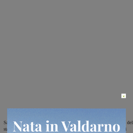
×
Sabato sera al teatro comunale di Laterina il nuovo appuntamento del
stagione vede salire sul palco la Casa del Vento con la presenza di