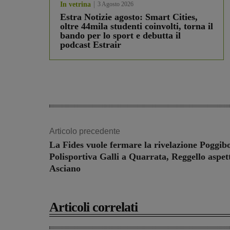
In vetrina
3 Agosto 2026
Estra Notizie agosto: Smart Cities,
oltre 44mila studenti coinvolti, torna il
bando per lo sport e debutta il
podcast Estrair
Articolo precedente
La Fides vuole fermare la rivelazione Poggibo
Polisportiva Galli a Quarrata, Reggello aspet
Asciano
Articoli correlati