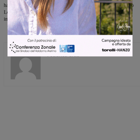
hanno suonato come sua personal band, affiancando il fedelissimo
Lenny Kaye, sia in Italia che in Europa e vantano numerose e
importanti collaborazioni nel mondo della musica.
Federica Crini
Share