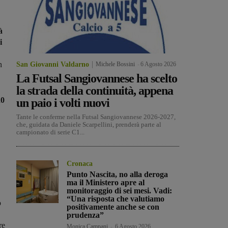
à
i
n
San Giovanni Valdarno
Michele Bossini
-
6 Agosto 2026
La Futsal Sangiovannese ha scelto
la strada della continuità, appena
20
un paio i volti nuovi
Tante le conferme nella Futsal Sangiovannese 2026-2027,
che, guidata da Daniele Scarpellini, prenderà parte al
campionato di serie C1...
Cronaca
Punto Nascita, no alla deroga
ma il Ministero apre al
monitoraggio di sei mesi. Vadi:
“Una risposta che valutiamo
o
positivamente anche se con
prudenza”
re
Monica Campani
-
6 Agosto 2026