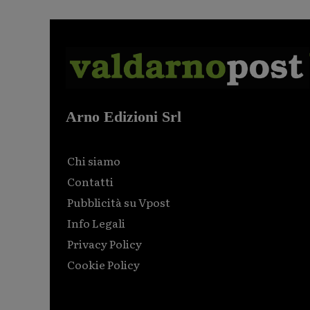
Arno Edizioni Srl
Chi siamo
Contatti
Pubblicità su Vpost
Info Legali
Privacy Policy
Cookie Policy
Html code here! Replace this with any non empty raw
html code and that's it.