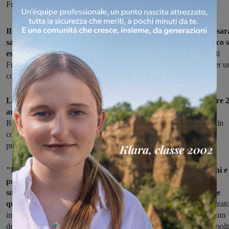
Francesco “Fry” Moneti, violinista dei Modena City Ramblers
Il prossimo appuntamento della stagione teatrale di Laterina sar
sabato 30 gennaio, dedicato al Giorno della Memoria. Sul palco s
esibirà la Casa del Vento
, in sessione acustica, con la presenza di
Francesco “Fry” Moneti, violinista dei Modena City Ramblers, per u
concerto combat-rock-folk.
La band aretina, sulla scena nazionale e internazionale da oltre 
anni, nel 2005
ha realizzato un cd dal titolo “Sessant’anni di
Resistenza”. La serata inizierà alle ore 21.15 al teatro di Laterina, in
collaborazione con l'associazione Dritto e Rovescio che cura il
programma della stagione.
"La Casa del Vento, tra incontri artistici e ideologici, tra dischi e
progetti, tra ballate e canzoni scritte con la linfa dell’impegno
sociale, vanta numerose collaborazioni, la più importante delle
quali l’incontro con Patty Smith".
Con la cantante hanno realizzat
in studio, unici artisti italiani, due brani inseriti nel più recente album
della Smith: "Costantine’s dream" e "Seneca", inclusi in Banga. Inolt