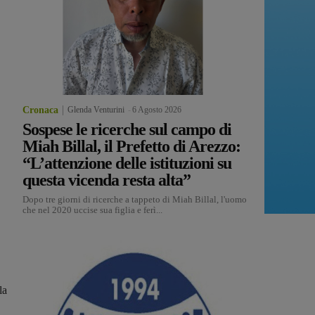
Cronaca
Glenda Venturini
-
6 Agosto 2026
Sospese le ricerche sul campo di
Miah Billal, il Prefetto di Arezzo:
“L’attenzione delle istituzioni su
questa vicenda resta alta”
Dopo tre giorni di ricerche a tappeto di Miah Billal, l'uomo
che nel 2020 uccise sua figlia e ferì...
la